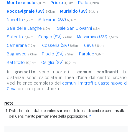
Montezemolo
Priero
Perlo
2,8km
3,8km
4,2km
Roccavignale (SV)
Murialdo (SV)
5,0km
5,1km
Nucetto
Millesimo (SV)
5,7km
6,0km
Sale delle Langhe
Sale San Giovanni
6,0km
6,5km
Saliceto
Cengio (SV)
Massimino (SV)
7,4km
7,6km
7,6km
Camerana
Cosseria (SV)
Ceva
7,9km
8,6km
8,8km
Bagnasco
Plodio (SV)
Paroldo
9,0km
9,2km
9,8km
Battifollo
Osiglia (SV)
10,1km
10,2km
In
grassetto
sono riportati i
comuni confinanti
. Le
distanze sono calcolate in linea d'aria dal centro urbano.
Vedi l'elenco completo dei
comuni limitrofi a Castelnuovo di
Ceva
ordinati per distanza.
Note
Dati stimati. I dati definitivi saranno diffusi a dicembre con i risultati
del Censimento permanente della popolazione.
^