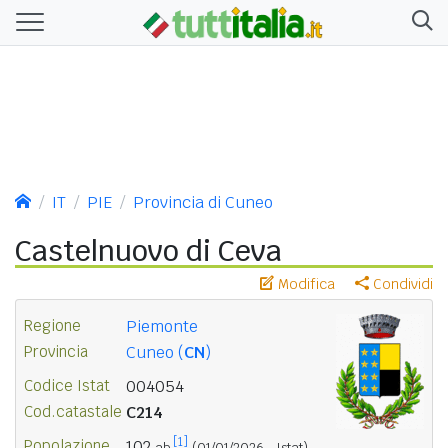
IT
PIE
Provincia di Cuneo
Castelnuovo di Ceva
Modifica
Condividi
Regione
Piemonte
Provincia
Cuneo (
CN
)
Codice Istat
004054
Cod.catastale
C214
[1]
Popolazione
102
ab.
(01/01/2026 - Istat)