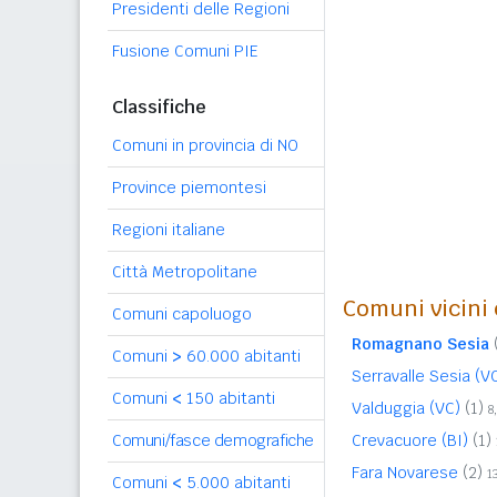
Presidenti delle Regioni
Fusione Comuni PIE
Classifiche
Comuni in provincia di NO
Province piemontesi
Regioni italiane
Città Metropolitane
Comuni vicini 
Comuni capoluogo
Romagnano Sesia
Comuni
>
60.000 abitanti
Serravalle Sesia (V
Comuni
<
150 abitanti
Valduggia (VC)
(1)
8
Comuni/fasce demografiche
Crevacuore (BI)
(1)
Fara Novarese
(2)
1
Comuni
<
5.000 abitanti