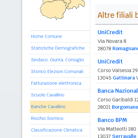
Altre filial
UniCredit
Home Comune
Via Novara 8
Statistiche Demografiche
28078
Romagnano
Sindaco, Giunta, Consiglio
UniCredit
Corso Valsesia 29
Storico Elezioni Comunali
13045
Gattinara
Fatturazione elettronica
Banca Nazional
Scuole Cavallirio
Corso Garibaldi 1
Banche Cavallirio
28021
Borgomane
Rischio Sismico
Banco BPM
Via Matteotti 180
Classificazione Climatica
13037
Serravalle