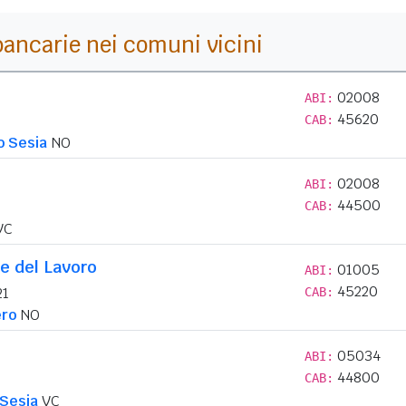
i bancarie nei comuni vicini
02008
ABI:
45620
CAB:
 Sesia
NO
02008
ABI:
44500
CAB:
VC
e del Lavoro
01005
ABI:
45220
21
CAB:
ro
NO
05034
ABI:
44800
CAB:
 Sesia
VC