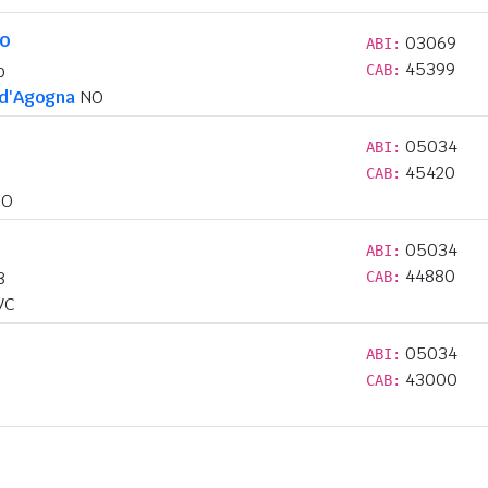
lo
03069
ABI:
45399
o
CAB:
 d'Agogna
NO
05034
ABI:
45420
CAB:
O
05034
ABI:
44880
8
CAB:
VC
05034
ABI:
43000
CAB: