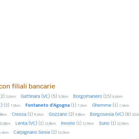
con filiali bancarie
(2)
Gattinara (VC)
(5)
Borgomanero
(15)
3,6km
5,5km
6,6km
C)
(2)
Fontaneto d'Agogna
(1)
Ghemme
(1)
7,0km
7,1km
7,4km
Cressa
(1)
Gozzano
(2)
Borgosesia (VC)
(8)
,8km
9,1km
9,8km
10,
Lenta (VC)
(1)
Invorio
(1)
Suno
(1)
11,8km
11,8km
11,9km
12,0km
Carpignano Sesia
(2)
3,4km
14,5km