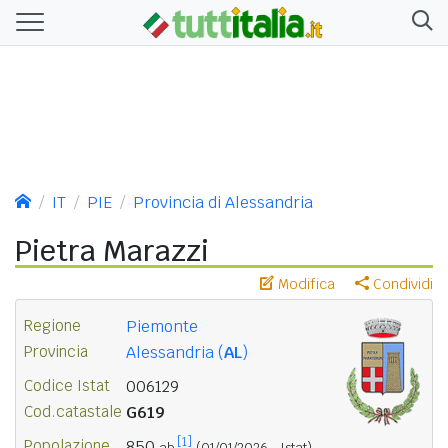
IT
PIE
Provincia di Alessandria
Pietra Marazzi
Modifica
Condividi
Regione
Piemonte
Provincia
Alessandria (
AL
)
Codice Istat
006129
Cod.catastale
G619
[1]
Popolazione
850
ab.
(01/01/2026 - Istat)