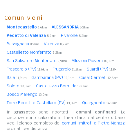
Comuni vicini
Montecastello
ALESSANDRIA
1,6km
5,2km
Pecetto di Valenza
Rivarone
5,2km
5,3km
Bassignana
Valenza
8,2km
8,2km
Castelletto Monferrato
9,2km
San Salvatore Monferrato
Alluvioni Piovera
9,9km
10,3km
Frascarolo (PV)
Frugarolo
Suardi (PV)
11,6km
11,8km
11,8km
Sale
Gambarana (PV)
Casal Cermelli
11,9km
12,1km
12,5km
Solero
Castellazzo Bormida
13,0km
13,0km
Bosco Marengo
13,0km
Torre Beretti e Castellaro (PV)
Quargnento
13,0km
14,3km
In
grassetto
sono riportati i
comuni confinanti
. Le
distanze sono calcolate in linea d'aria dal centro urbano.
Vedi l'elenco completo dei
comuni limitrofi a Pietra Marazzi
ordinati per distanza.