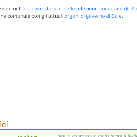
ioni nell'
archivio storico delle elezioni comunali di Sa
one comunale con gli attuali
organi di governo di Sale
.
ici
Misura espressa in
metri sopra il livel
min/max