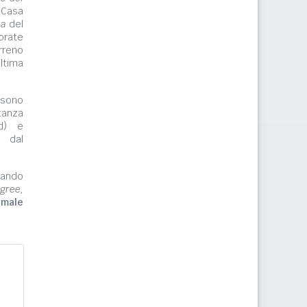
 Casa
ma
del
orate
rreno
ltima
ono
tanza
rd) e
e dal
zzando
gree,
imale