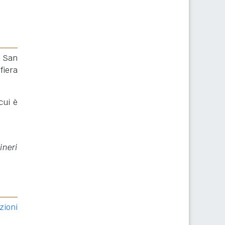
e San
fiera
cui è
ineri
zioni