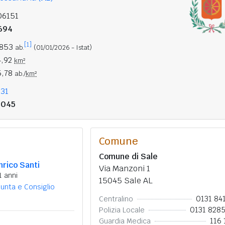
06151
694
[1]
.853
ab.
(01/01/2026 - Istat)
4,92
km²
5,78
ab./
km²
131
5045
Comune
Comune di Sale
nrico Santi
Via Manzoni 1
1 anni
15045 Sale AL
iunta e Consiglio
0131 84
Centralino
0131 828
Polizia Locale
116 
Guardia Medica