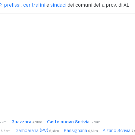
P
,
prefissi
,
centralini
e
sindaci
dei comuni della prov. di AL
Guazzora
Castelnuovo Scrivia
,2km
4,9km
5,7km
Gambarana (PV)
Bassignana
Alzano Scrivia
6,4km
6,4km
6,6km
7