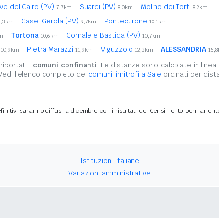
ve del Cairo (PV)
Suardi (PV)
Molino dei Torti
7,7km
8,0km
8,2km
Casei Gerola (PV)
Pontecurone
9,3km
9,7km
10,1km
Tortona
Cornale e Bastida (PV)
km
10,6km
10,7km
a
Pietra Marazzi
Viguzzolo
ALESSANDRIA
10,9km
11,9km
12,3km
16,
iportati i
comuni confinanti
. Le distanze sono calcolate in linea 
 Vedi l'elenco completo dei
comuni limitrofi a Sale
ordinati per dist
definitivi saranno diffusi a dicembre con i risultati del Censimento permanent
Istituzioni Italiane
Variazioni amministrative