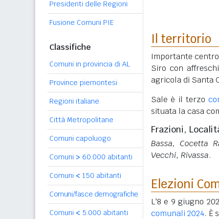
Presidenti delle Regioni
Fusione Comuni PIE
Il territorio
Classifiche
Importante centro 
Comuni in provincia di AL
Siro con affresch
agricola di Santa 
Province piemontesi
Sale è il terzo
co
Regioni italiane
situata la casa co
Città Metropolitane
Frazioni, Localit
Comuni capoluogo
Bassa, Cocetta Ra
Vecchi, Rivassa
.
Comuni
>
60.000 abitanti
Comuni
<
150 abitanti
Elezioni Co
Comuni/fasce demografiche
L'8 e 9 giugno 202
Comuni
<
5.000 abitanti
comunali 2024
. È 