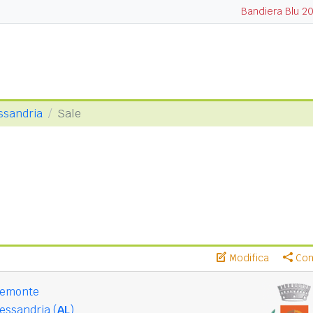
Bandiera Blu 2
essandria
Sale
Modifica
Cond
iemonte
essandria (
AL
)