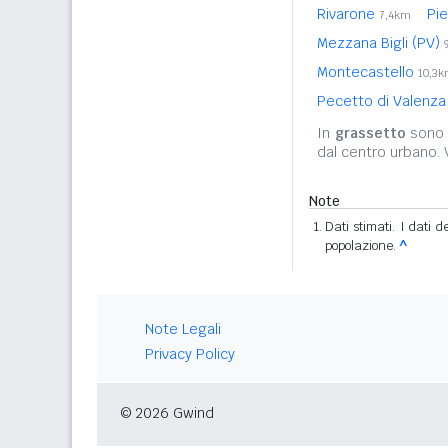
Rivarone
Pie
7,4km
Mezzana Bigli (PV)
Montecastello
10,3
Pecetto di Valenz
In
grassetto
sono r
dal centro urbano.
Note
Dati stimati. I dati 
popolazione.
^
Note Legali
Privacy Policy
© 2026 Gwind