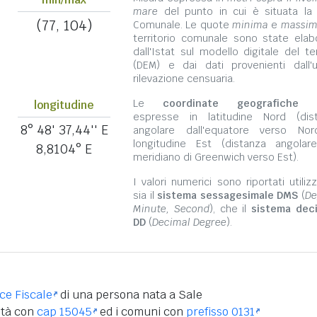
mare
del punto in cui è situata la
(77, 104)
Comunale. Le quote
minima
e
massi
territorio comunale sono state elab
dall'Istat sul modello digitale del te
(DEM) e dai dati provenienti dall'u
rilevazione censuaria.
Le
coordinate geografiche
s
longitudine
espresse in latitudine Nord (dis
8° 48' 37,44'' E
angolare dall'equatore verso No
longitudine Est (distanza angolar
8,8104° E
meridiano di Greenwich verso Est).
I valori numerici sono riportati utili
sia il
sistema sessagesimale DMS
(
De
Minute, Second
), che il
sistema dec
DD
(
Decimal Degree
).
ice Fiscale
di una persona nata a Sale
ità con
cap 15045
ed i comuni con
prefisso 0131