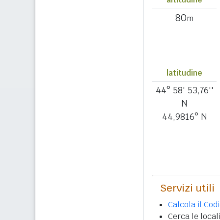
80
m
latitudine
44° 58' 53,76''
N
44,9816° N
Servizi utili
Calcola il Cod
Cerca le local