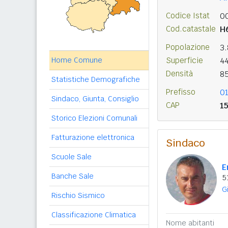
Codice Istat
0
Cod.catastale
H
Popolazione
3
Home Comune
Superficie
4
Densità
8
Statistiche Demografiche
Prefisso
0
Sindaco, Giunta, Consiglio
CAP
1
Storico Elezioni Comunali
Fatturazione elettronica
Sindaco
Scuole Sale
E
Banche Sale
5
G
Rischio Sismico
Classificazione Climatica
Nome abitanti