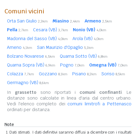
Comuni vicini
Orta San Giulio
Miasino
Armeno
2,3km
2,4km
2,5km
Pella
Cesara (VB)
Nonio (VB)
2,7km
3,7km
4,0km
Madonna del Sasso (VB)
Arola (VB)
4,0km
4,0km
Ameno
San Maurizio d'Opaglio
4,1km
5,1km
Bolzano Novarese
Quarna Sotto (VB)
6,5km
6,8km
Quarna Sopra (VB)
Pogno
Omegna (VB)
6,9km
7,0km
7,0km
Colazza
Gozzano
Pisano
Soriso
7,7km
8,1km
8,2km
8,5km
Germagno (VB)
8,6km
In
grassetto
sono riportati i
comuni confinanti
. Le
distanze sono calcolate in linea d'aria dal centro urbano.
Vedi l'elenco completo dei
comuni limitrofi a Pettenasco
ordinati per distanza.
Note
Dati stimati. I dati definitivi saranno diffusi a dicembre con i risultati