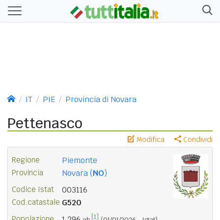
IT
PIE
Provincia di Novara
Pettenasco
Modifica
Condividi
Regione
Piemonte
Provincia
Novara (
NO
)
Codice Istat
003116
Cod.catastale
G520
[1]
Popolazione
1.296
ab.
(01/01/2026 - Istat)