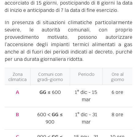
accorciato di 15 giorni, posticipando di 8 giorni la data
di inizio e anticipando di 7 la data di fine esercizio.
In presenza di situazioni climatiche particolarmente
severe, le autorità comunali, con proprio
provvedimento motivato, possono autorizzare
l’accensione degli impianti termici alimentati a gas
anche al di fuori dei periodi indicati al decreto, purché
per una durata giornaliera ridotta.
Zona
Comuni con
Periodo
Ore al
climatica
gradi-giorno
giorno
A
GG
≤ 600
1° dic - 15
6 ore
mar
B
600 <
GG
≤
1° dic - 31
8 ore
900
mar
C
900 <
GG
≤
15 nov - 31
10 ore