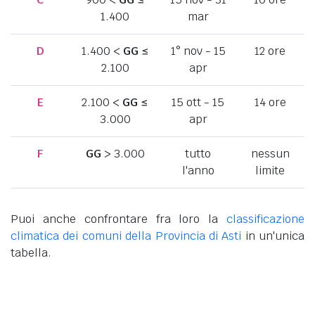
1.400
mar
D
1.400 <
GG
≤
1° nov - 15
12 ore
2.100
apr
E
2.100 <
GG
≤
15 ott - 15
14 ore
3.000
apr
F
GG
> 3.000
tutto
nessun
l'anno
limite
Puoi anche confrontare fra loro la
classificazione
climatica dei comuni della Provincia di Asti
in un'unica
tabella.