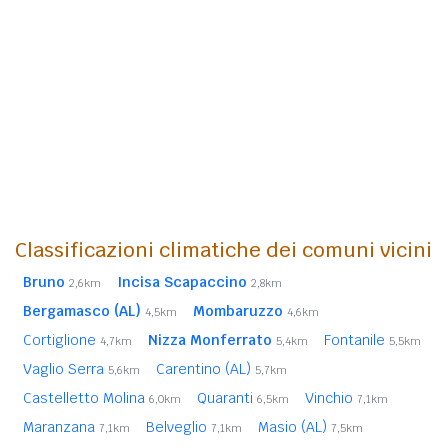
Classificazioni climatiche dei comuni vicini
Bruno
Incisa Scapaccino
2,6km
2,8km
Bergamasco (AL)
Mombaruzzo
4,5km
4,6km
Cortiglione
Nizza Monferrato
Fontanile
4,7km
5,4km
5,5km
Vaglio Serra
Carentino (AL)
5,6km
5,7km
Castelletto Molina
Quaranti
Vinchio
6,0km
6,5km
7,1km
Maranzana
Belveglio
Masio (AL)
7,1km
7,1km
7,5km