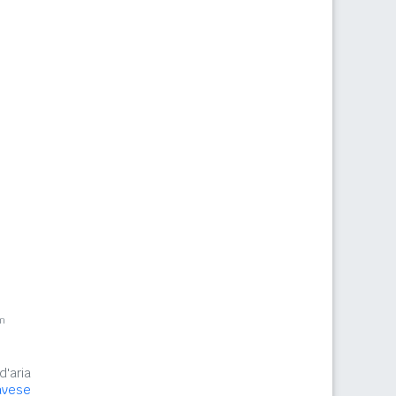
m
d'aria
avese