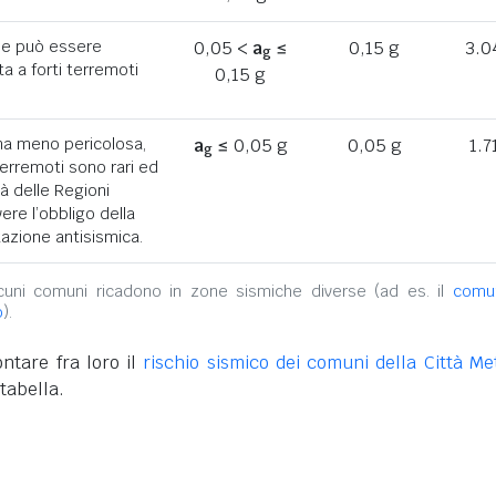
he può essere
0,05 <
a
≤
0,15 g
3.0
g
a a forti terremoti
0,15 g
ona meno pericolosa,
a
≤ 0,05 g
0,05 g
1.7
g
terremoti sono rari ed
tà delle Regioni
ere l’obbligo della
azione antisismica.
alcuni comuni ricadono in zone sismiche diverse (ad es. il
comu
o
).
ntare fra loro il
rischio sismico dei comuni della Città Met
tabella.