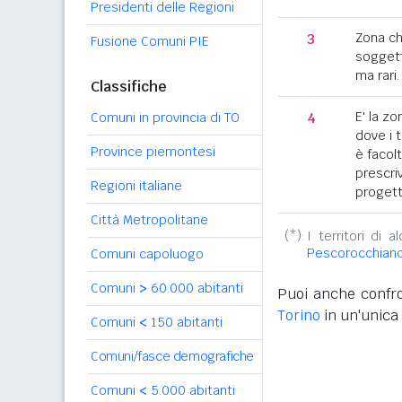
Presidenti delle Regioni
3
Zona c
Fusione Comuni PIE
soggett
ma rari.
Classifiche
4
E' la z
Comuni in provincia di TO
dove i 
Province piemontesi
è facol
prescriv
Regioni italiane
progett
Città Metropolitane
(*):
I territori di 
Pescorocchian
Comuni capoluogo
Comuni
>
60.000 abitanti
Puoi anche confro
Torino
in un'unica 
Comuni
<
150 abitanti
Comuni/fasce demografiche
Comuni
<
5.000 abitanti