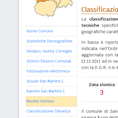
Classificazi
La
classificazio
tecniche
specific
Home Comune
geografiche caratt
Statistiche Demografiche
In basso è riport
indicata nell'Ord
Sindaco, Giunta, Consiglio
aggiornata con l
12.12.2011 ed in s
Storico Elezioni Comunali
con la D.G.R. n.6-
Fatturazione elettronica
Scuole San Martino C.
Zona sismica
3
Banche San Martino C.
Rischio Sismico
Il comune di San
Classificazione Climatica
sismica
3
con delib