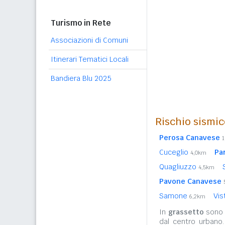
Turismo in Rete
Associazioni di Comuni
Itinerari Tematici Locali
Bandiera Blu 2025
Rischio sismic
Perosa Canavese
1
Cuceglio
Par
4,0km
Quagliuzzo
4,5km
Pavone Canavese
Samone
Vis
6,2km
In
grassetto
sono r
dal centro urbano