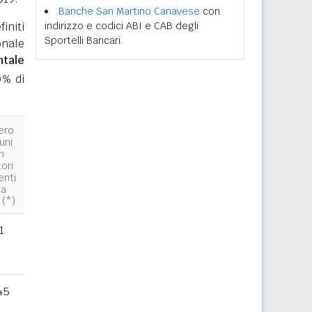
Banche San Martino Canavese
con
initi
indirizzo e codici ABI e CAB degli
Sportelli Bancari.
onale
ntale
0% di
ero
uni
n
tori
enti
la
 (*)
1
45