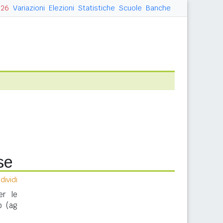
026
Variazioni
Elezioni
Statistiche
Scuole
Banche
se
ividi
er le
o (ag