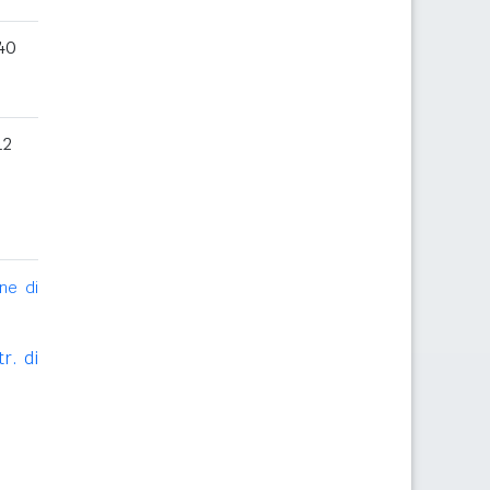
40
12
ne di
r. di