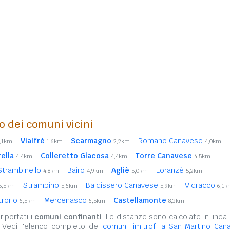
o dei comuni vicini
Vialfrè
Scarmagno
Romano Canavese
,1km
1,6km
2,2km
4,0km
ella
Colleretto Giacosa
Torre Canavese
4,4km
4,4km
4,5km
Strambinello
Bairo
Agliè
Loranzè
4,8km
4,9km
5,0km
5,2km
Strambino
Baldissero Canavese
Vidracco
5,5km
5,6km
5,9km
6,1k
trorio
Mercenasco
Castellamonte
6,5km
6,5km
8,3km
iportati i
comuni confinanti
. Le distanze sono calcolate in linea 
. Vedi l'elenco completo dei
comuni limitrofi a San Martino Can