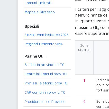
Comuni Limitrofi
I criteri per l'ag
Mappa e Stradario
nell'Ordinanza del
in quattro zone s
Speciali
a
massima
(
) su 
g
essere superata in
Elezioni Amministrative 2026
Regionali Piemonte 2024
Zona
sismica
Pagine Utili
Sindaci in provincia di TO
Centralini Comuni prov. TO
1
Indica l
Prefissi Telefonici prov. TO
dove po
fortissi
CAP comuni in prov. di TO
2
Zona d
Presidenti delle Province
verifica