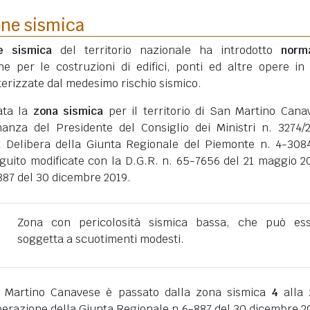
one sismica
ne sismica
del territorio nazionale ha introdotto
norm
he per le costruzioni di edifici, ponti ed altre opere in
erizzate dal medesimo rischio sismico.
ata la
zona sismica
per il territorio di San Martino Cana
inanza del Presidente del Consiglio dei Ministri n. 3274/
a Delibera della Giunta Regionale del Piemonte n. 4-308
eguito modificate con la D.G.R. n. 65-7656 del 21 maggio 2
887 del 30 dicembre 2019.
Zona con pericolosità sismica bassa, che può es
soggetta a scuotimenti modesti.
 Martino Canavese è passato dalla zona sismica
4
alla 
erazione della Giunta Regionale n.6-887 del 30 dicembre 2