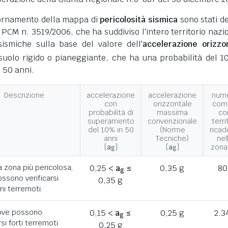
giornamento della mappa di
pericolosità sismica
sono stati def
 PCM n. 3519/2006, che ha suddiviso l'intero territorio nazi
ismiche sulla base del valore dell'
accelerazione orizzo
suolo rigido o pianeggiante, che ha una probabilità del 1
 50 anni.
Descrizione
accelerazione
accelerazione
num
con
orizzontale
com
probabilità di
massima
co
superamento
convenzionale
terri
del 10% in 50
(Norme
ricad
anni
Tecniche)
nel
[
a
]
[
a
]
zona
g
g
a zona più pericolosa,
0,25 <
a
≤
0,35 g
80
g
ssono verificarsi
0,35 g
mi terremoti.
ove possono
0,15 <
a
≤
0,25 g
2.3
g
rsi forti terremoti.
0,25 g