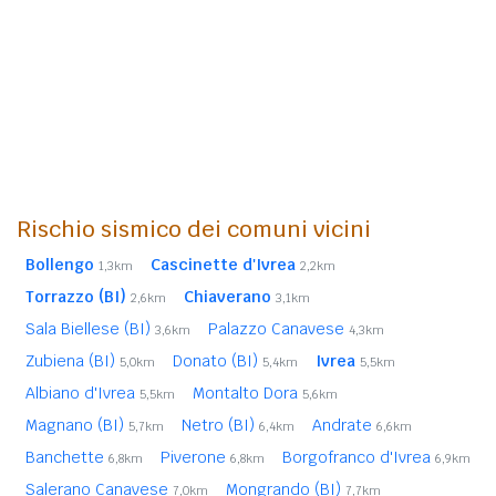
Rischio sismico dei comuni vicini
Bollengo
Cascinette d'Ivrea
1,3km
2,2km
Torrazzo (BI)
Chiaverano
2,6km
3,1km
Sala Biellese (BI)
Palazzo Canavese
3,6km
4,3km
Zubiena (BI)
Donato (BI)
Ivrea
5,0km
5,4km
5,5km
Albiano d'Ivrea
Montalto Dora
5,5km
5,6km
Magnano (BI)
Netro (BI)
Andrate
5,7km
6,4km
6,6km
Banchette
Piverone
Borgofranco d'Ivrea
6,8km
6,8km
6,9km
Salerano Canavese
Mongrando (BI)
7,0km
7,7km