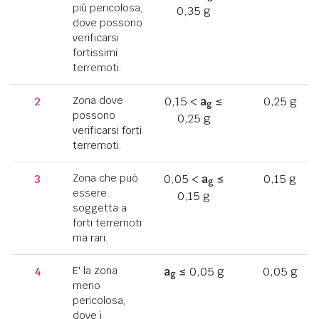
più pericolosa,
0,35 g
dove possono
verificarsi
fortissimi
terremoti.
2
Zona dove
0,15 <
a
≤
0,25 g
g
possono
0,25 g
verificarsi forti
terremoti.
3
Zona che può
0,05 <
a
≤
0,15 g
g
essere
0,15 g
soggetta a
forti terremoti
ma rari.
4
E' la zona
a
≤ 0,05 g
0,05 g
g
meno
pericolosa,
dove i