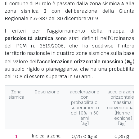
Il comune di Burolo è passato dalla zona sismica
4
alla
zona sismica
3
con deliberazione della Giunta
Regionale n.6-887 del 30 dicembre 2019.
I criteri per l'aggiornamento della mappa di
pericolosità sismica
sono stati definiti nell'Ordinanza
del PCM n. 3519/2006, che ha suddiviso l'intero
territorio nazionale in quattro zone sismiche sulla base
a
del valore dell'
accelerazione orizzontale massima
(
)
g
su suolo rigido o pianeggiante, che ha una probabilità
del 10% di essere superata in 50 anni.
Zona
Descrizione
accelerazione
accelerazione
sismica
con
orizzontale
probabilità di
massima
superamento
convenzionale
del 10% in 50
(Norme
anni
Tecniche)
[
a
]
[
a
]
g
g
1
Indica la zona
0,25 <
a
≤
0,35 g
g