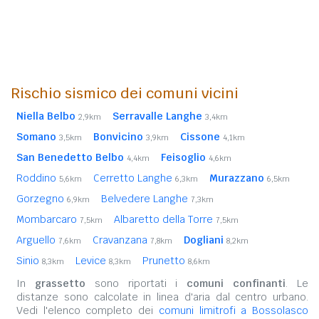
Rischio sismico dei comuni vicini
Niella Belbo
Serravalle Langhe
2,9km
3,4km
Somano
Bonvicino
Cissone
3,5km
3,9km
4,1km
San Benedetto Belbo
Feisoglio
4,4km
4,6km
Roddino
Cerretto Langhe
Murazzano
5,6km
6,3km
6,5km
Gorzegno
Belvedere Langhe
6,9km
7,3km
Mombarcaro
Albaretto della Torre
7,5km
7,5km
Arguello
Cravanzana
Dogliani
7,6km
7,8km
8,2km
Sinio
Levice
Prunetto
8,3km
8,3km
8,6km
In
grassetto
sono riportati i
comuni confinanti
. Le
distanze sono calcolate in linea d'aria dal centro urbano.
Vedi l'elenco completo dei
comuni limitrofi a Bossolasco