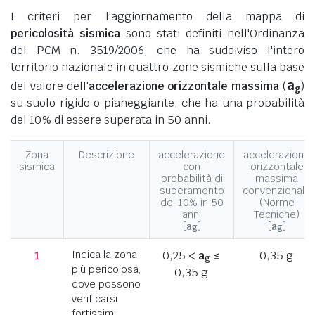
I criteri per l'aggiornamento della mappa di
pericolosità sismica
sono stati definiti nell'Ordinanza
del PCM n. 3519/2006, che ha suddiviso l'intero
territorio nazionale in quattro zone sismiche sulla base
a
del valore dell'
accelerazione orizzontale massima
(
)
g
su suolo rigido o pianeggiante, che ha una probabilità
del 10% di essere superata in 50 anni.
Zona
Descrizione
accelerazione
accelerazione
sismica
con
orizzontale
probabilità di
massima
superamento
convenzionale
del 10% in 50
(Norme
anni
Tecniche)
[
a
]
[
a
]
g
g
1
Indica la zona
0,25 <
a
≤
0,35 g
g
più pericolosa,
0,35 g
dove possono
verificarsi
fortissimi