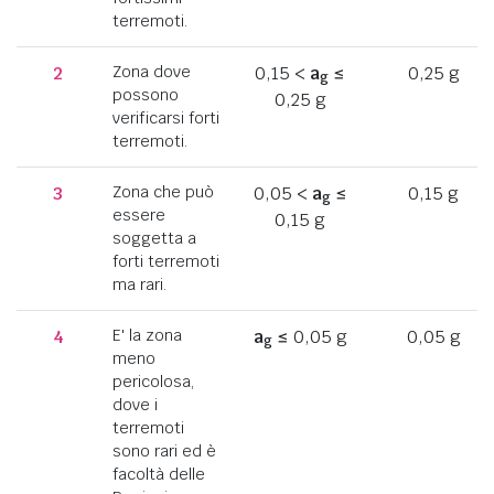
terremoti.
2
Zona dove
0,15 <
a
≤
0,25 g
g
possono
0,25 g
verificarsi forti
terremoti.
3
Zona che può
0,05 <
a
≤
0,15 g
g
essere
0,15 g
soggetta a
forti terremoti
ma rari.
4
E' la zona
a
≤ 0,05 g
0,05 g
g
meno
pericolosa,
dove i
terremoti
sono rari ed è
facoltà delle