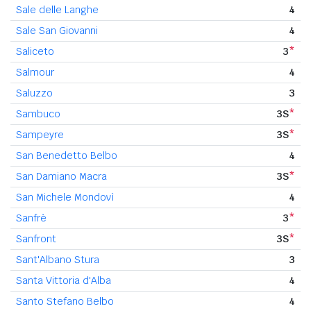
Sale delle Langhe
4
Sale San Giovanni
4
Saliceto
3
*
Salmour
4
Saluzzo
3
Sambuco
3S
*
Sampeyre
3S
*
San Benedetto Belbo
4
San Damiano Macra
3S
*
San Michele Mondovì
4
Sanfrè
3
*
Sanfront
3S
*
Sant'Albano Stura
3
Santa Vittoria d'Alba
4
Santo Stefano Belbo
4