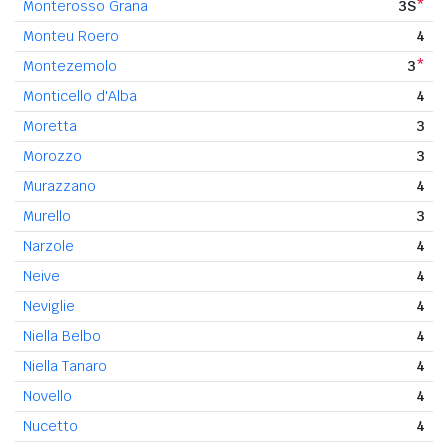
Monterosso Grana
3S
*
Monteu Roero
4
Montezemolo
3
*
Monticello d'Alba
4
Moretta
3
Morozzo
3
Murazzano
4
Murello
3
Narzole
4
Neive
4
Neviglie
4
Niella Belbo
4
Niella Tanaro
4
Novello
4
Nucetto
4