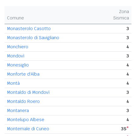
Zona
Comune
Sismica
Monasterolo Casotto
3
Monasterolo di Savigliano
3
Monchiero
4
Mondovì
3
Monesiglio
4
Monforte d'Alba
4
Montà
4
Montaldo di Mondovì
3
Montaldo Roero
4
Montanera
3
Montelupo Albese
4
Montemale di Cuneo
3S
*