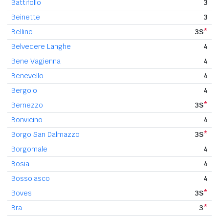
Battifollo
3
Beinette
3
Bellino
3S
*
Belvedere Langhe
4
Bene Vagienna
4
Benevello
4
Bergolo
4
Bernezzo
3S
*
Bonvicino
4
Borgo San Dalmazzo
3S
*
Borgomale
4
Bosia
4
Bossolasco
4
Boves
3S
*
Bra
3
*