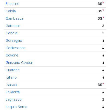
Frassino
3S
*
Gaiola
3S
*
Gambasca
3S
*
Garessio
3
Genola
3
Gorzegno
4
Gottasecca
4
Govone
4
Grinzane Cavour
4
Guarene
4
Igliano
4
Isasca
3S
*
La Morra
4
Lagnasco
3
Lequio Berria
4