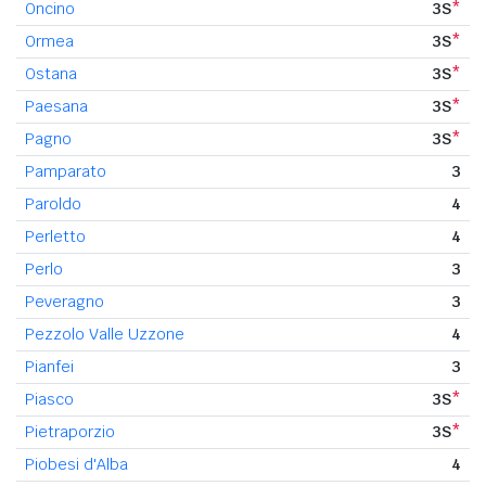
Oncino
3S
*
Ormea
3S
*
Ostana
3S
*
Paesana
3S
*
Pagno
3S
*
Pamparato
3
Paroldo
4
Perletto
4
Perlo
3
Peveragno
3
Pezzolo Valle Uzzone
4
Pianfei
3
Piasco
3S
*
Pietraporzio
3S
*
Piobesi d'Alba
4