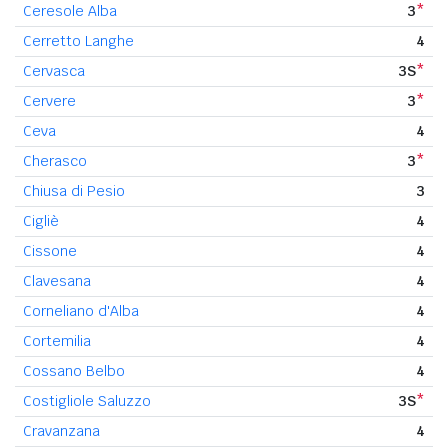
Ceresole Alba
3
*
Cerretto Langhe
4
Cervasca
3S
*
Cervere
3
*
Ceva
4
Cherasco
3
*
Chiusa di Pesio
3
Cigliè
4
Cissone
4
Clavesana
4
Corneliano d'Alba
4
Cortemilia
4
Cossano Belbo
4
Costigliole Saluzzo
3S
*
Cravanzana
4