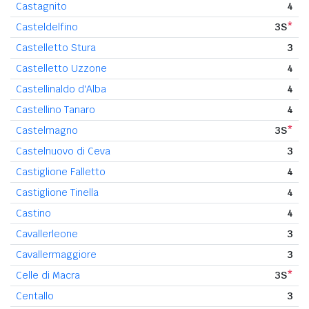
Castagnito
4
Casteldelfino
3S
*
Castelletto Stura
3
Castelletto Uzzone
4
Castellinaldo d'Alba
4
Castellino Tanaro
4
Castelmagno
3S
*
Castelnuovo di Ceva
3
Castiglione Falletto
4
Castiglione Tinella
4
Castino
4
Cavallerleone
3
Cavallermaggiore
3
Celle di Macra
3S
*
Centallo
3