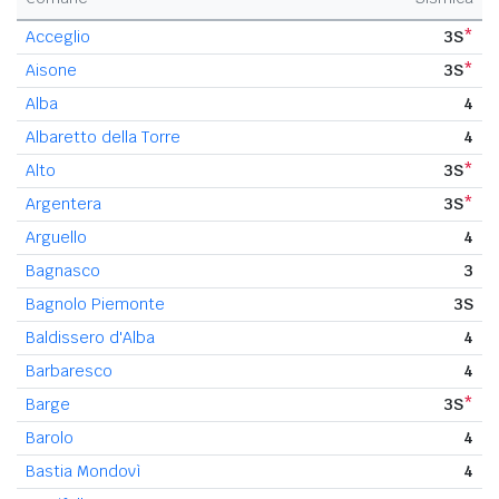
Acceglio
3S
*
Aisone
3S
*
Alba
4
Albaretto della Torre
4
Alto
3S
*
Argentera
3S
*
Arguello
4
Bagnasco
3
Bagnolo Piemonte
3S
Baldissero d'Alba
4
Barbaresco
4
Barge
3S
*
Barolo
4
Bastia Mondovì
4