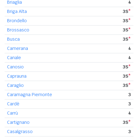
Briaglia
4
Briga Alta
3S
*
Brondello
3S
*
Brossasco
3S
*
Busca
3S
*
Camerana
4
Canale
4
Canosio
3S
*
Caprauna
3S
*
Caraglio
3S
*
Caramagna Piemonte
3
Cardè
3
Carrù
4
Cartignano
3S
*
Casalgrasso
3