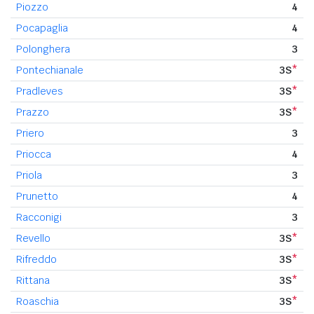
Piozzo
4
Pocapaglia
4
Polonghera
3
Pontechianale
3S
*
Pradleves
3S
*
Prazzo
3S
*
Priero
3
Priocca
4
Priola
3
Prunetto
4
Racconigi
3
Revello
3S
*
Rifreddo
3S
*
Rittana
3S
*
Roaschia
3S
*