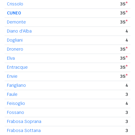
Crissolo
3S
*
CUNEO
3S
*
Demonte
3S
*
Diano d'Alba
4
Dogliani
4
Dronero
3S
*
Elva
3S
*
Entracque
3S
*
Envie
3S
*
Farigliano
4
Faule
3
Feisoglio
4
Fossano
3
Frabosa Soprana
3
Frabosa Sottana
3