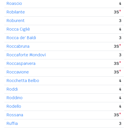
Roascio
4
Robilante
3S
*
Roburent
3
Rocca Cigliè
4
Rocca de' Baldi
3
Roccabruna
3S
*
Roccaforte Mondovì
3
Roccasparvera
3S
*
Roccavione
3S
*
Rocchetta Belbo
4
Roddi
4
Roddino
4
Rodello
4
Rossana
3S
*
Ruffia
3