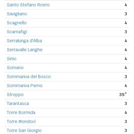
Santo Stefano Roero
4
Savigliano
3
Scagnello
4
Scarnafigi
3
Serralunga d'Alba
4
Serravalle Langhe
4
Sinio
4
Somano
4
Sommariva del Bosco
3
Sommariva Perno
4
Stroppo
3S
*
Tarantasca
3
Torre Bormida
4
Torre Mondovì
3
Torre San Giorgio
3