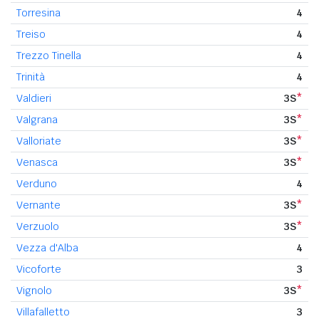
Torresina
4
Treiso
4
Trezzo Tinella
4
Trinità
4
Valdieri
3S
*
Valgrana
3S
*
Valloriate
3S
*
Venasca
3S
*
Verduno
4
Vernante
3S
*
Verzuolo
3S
*
Vezza d'Alba
4
Vicoforte
3
Vignolo
3S
*
Villafalletto
3