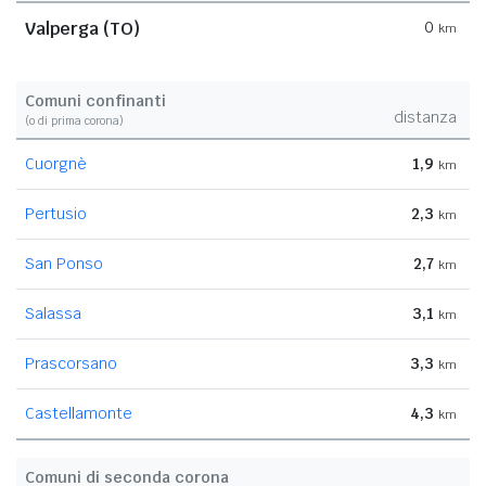
Valperga (TO)
0
km
Comuni confinanti
distanza
(o di prima corona)
Cuorgnè
1,9
km
Pertusio
2,3
km
San Ponso
2,7
km
Salassa
3,1
km
Prascorsano
3,3
km
Castellamonte
4,3
km
Comuni di seconda corona