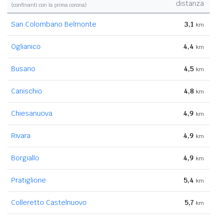
distanza
(confinanti con la prima corona)
San Colombano Belmonte
3,1
km
Oglianico
4,4
km
Busano
4,5
km
Canischio
4,8
km
Chiesanuova
4,9
km
Rivara
4,9
km
Borgiallo
4,9
km
Pratiglione
5,4
km
Colleretto Castelnuovo
5,7
km