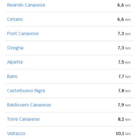
Rivarolo Canavese
6,6
km
Cintano
6,6
km
Pont Canavese
7,3
km
Ozegna
7,3
km
Alpette
7,5
km
Bairo
7,7
km
Castelnuovo Nigra
7,8
km
Baldissero Canavese
7,9
km
Torre Canavese
8,2
km
Vidracco
10,1
km