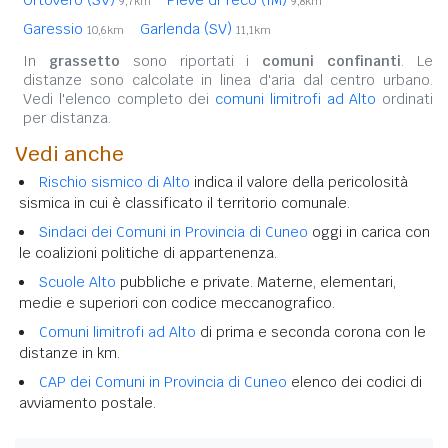
9,7km
9,8km
Garessio
Garlenda (SV)
10,6km
11,1km
In
grassetto
sono riportati i
comuni confinanti
. Le
distanze sono calcolate in linea d'aria dal centro urbano.
Vedi l'elenco completo dei
comuni limitrofi ad Alto
ordinati
per distanza.
Vedi anche
Rischio sismico di Alto
indica il valore della pericolosità
sismica in cui è classificato il territorio comunale.
Sindaci dei Comuni in Provincia di Cuneo
oggi in carica con
le coalizioni politiche di appartenenza.
Scuole Alto
pubbliche e private. Materne, elementari,
medie e superiori con codice meccanografico.
Comuni limitrofi ad Alto
di prima e seconda corona con le
distanze in km.
CAP dei Comuni in Provincia di Cuneo
elenco dei codici di
avviamento postale.