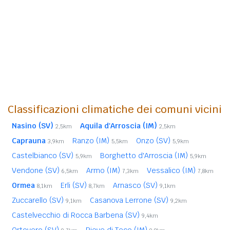
Classificazioni climatiche dei comuni vicini
Nasino (SV)
Aquila d'Arroscia (IM)
2,5km
2,5km
Caprauna
Ranzo (IM)
Onzo (SV)
3,9km
5,5km
5,9km
Castelbianco (SV)
Borghetto d'Arroscia (IM)
5,9km
5,9km
Vendone (SV)
Armo (IM)
Vessalico (IM)
6,5km
7,3km
7,8km
Ormea
Erli (SV)
Arnasco (SV)
8,1km
8,7km
9,1km
Zuccarello (SV)
Casanova Lerrone (SV)
9,1km
9,2km
Castelvecchio di Rocca Barbena (SV)
9,4km
Ortovero (SV)
Pieve di Teco (IM)