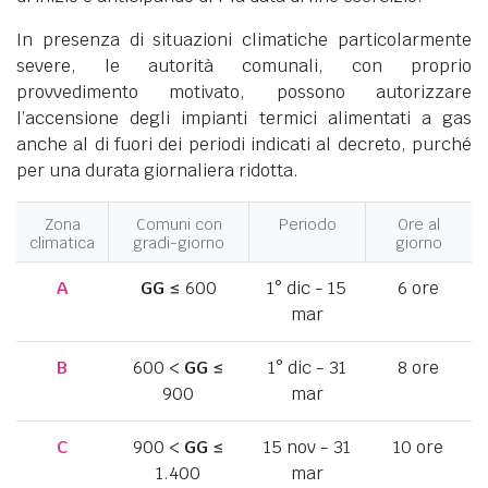
In presenza di situazioni climatiche particolarmente
severe, le autorità comunali, con proprio
provvedimento motivato, possono autorizzare
l’accensione degli impianti termici alimentati a gas
anche al di fuori dei periodi indicati al decreto, purché
per una durata giornaliera ridotta.
Zona
Comuni con
Periodo
Ore al
climatica
gradi-giorno
giorno
A
GG
≤ 600
1° dic - 15
6 ore
mar
B
600 <
GG
≤
1° dic - 31
8 ore
900
mar
C
900 <
GG
≤
15 nov - 31
10 ore
1.400
mar