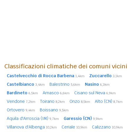
Classificazioni climatiche dei comuni vicini
Castelvecchio di Rocca Barbena
Zuccarello
1,4km
3,1km
Castelbianco
Balestrino
Nasino
3,4km
5,6km
6,3km
Bardineto
Arnasco
Cisano sul Neva
6,5km
6,6km
6,9km
Vendone
Toirano
Onzo
Alto (CN)
7,2km
8,2km
8,5km
8,7km
Ortovero
Boissano
9,4km
9,5km
Aquila d'Arroscia (IM)
Garessio (CN)
9,7km
9,9km
Villanova d'Albenga
Ceriale
Calizzano
10,2km
10,9km
10,9km