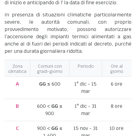
di inizio e anticipando di 7 la data di fine esercizio.
In presenza di situazioni climatiche particolarmente
severe, le autorità comunali, con proprio
provvedimento motivato, possono autorizzare
l’accensione degli impianti termici alimentati a gas
anche al di fuori dei periodi indicati al decreto, purché
per una durata giornaliera ridotta.
Zona
Comuni con
Periodo
Ore al
climatica
gradi-giorno
giorno
A
GG
≤ 600
1° dic - 15
6 ore
mar
B
600 <
GG
≤
1° dic - 31
8 ore
900
mar
C
900 <
GG
≤
15 nov - 31
10 ore
1.400
mar