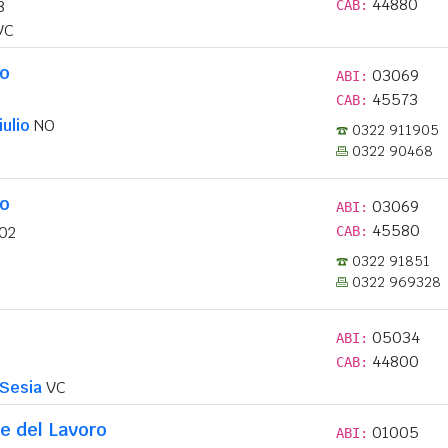
44880
8
CAB:
VC
lo
03069
ABI:
45573
CAB:
ulio
NO
0322 911905
0322 90468
lo
03069
ABI:
45580
102
CAB:
0322 91851
0322 969328
05034
ABI:
44800
CAB:
 Sesia
VC
e del Lavoro
01005
ABI: