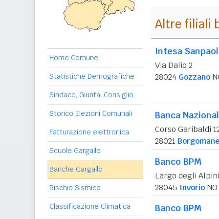
Altre filial
Intesa Sanpao
Home Comune
Via Dalio 2
Statistiche Demografiche
28024
Gozzano
N
Sindaco, Giunta, Consiglio
Storico Elezioni Comunali
Banca Nazional
Corso Garibaldi 1
Fatturazione elettronica
28021
Borgomane
Scuole Gargallo
Banco BPM
Banche Gargallo
Largo degli Alpin
28045
Invorio
NO
Rischio Sismico
Classificazione Climatica
Banco BPM