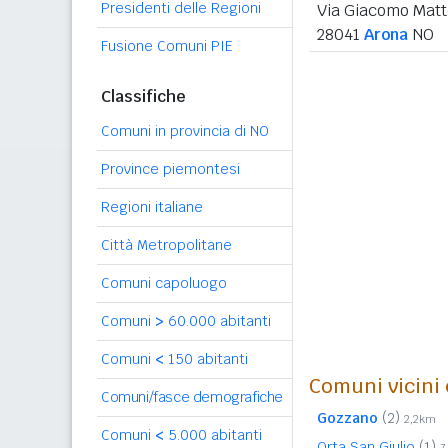
Presidenti delle Regioni
Via Giacomo Matt
28041
Arona
NO
Fusione Comuni PIE
Classifiche
Comuni in provincia di NO
Province piemontesi
Regioni italiane
Città Metropolitane
Comuni capoluogo
Comuni
>
60.000 abitanti
Comuni
<
150 abitanti
Comuni vicini 
Comuni/fasce demografiche
Gozzano
(2)
2,2km
Comuni
<
5.000 abitanti
Orta San Giulio
(1)