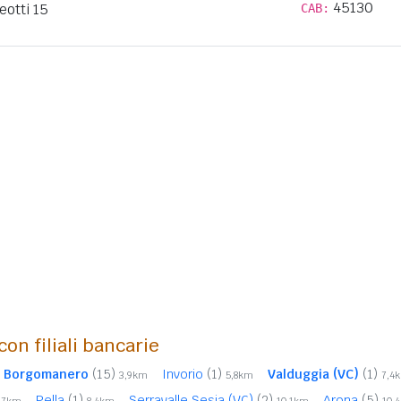
45130
eotti 15
CAB:
con filiali bancarie
Borgomanero
(15)
Invorio
(1)
Valduggia (VC)
(1)
3,9km
5,8km
7,4
Pella
(1)
Serravalle Sesia (VC)
(2)
Arona
(5)