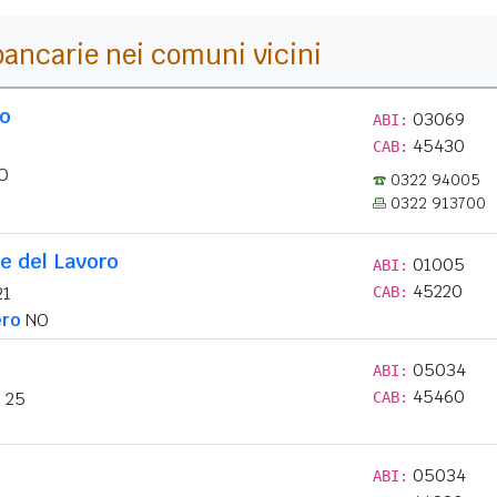
i bancarie nei comuni vicini
lo
03069
ABI:
45430
CAB:
O
0322 94005
0322 913700
e del Lavoro
01005
ABI:
45220
21
CAB:
ro
NO
05034
ABI:
45460
i 25
CAB:
05034
ABI: