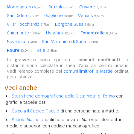
Mompantero
Bruzolo
Gravere
6,5km
7,0km
7,7km
San Didero
Giaglione
Venaus
7,9km
8,6km
9,5km
Villar Focchiardo
Borgone Susa
9,7km
9,8km
Chiomonte
Usseaux
Fenestrelle
10,2km
10,3km
10,5km
Novalesa
Sant'Antonino di Susa
11,4km
12,5km
Roure
Vaie
13,0km
13,8km
In
grassetto
sono riportati i
comuni confinanti
. Le
distanze sono calcolate in linea d'aria dal centro urbano.
Vedi l'elenco completo dei
comuni limitrofi a Mattie
ordinati
per distanza.
Vedi anche
Statistiche demografiche della Città Metr. di Torino
con
grafici e tabelle dati.
Calcola il Codice Fiscale
di una persona nata a Mattie.
Scuole Mattie
pubbliche e private. Materne, elementari,
medie e superiori con codice meccanografico.