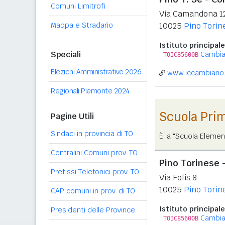
Comuni Limitrofi
Via Camandona 1
Mappa e Stradario
10025
Pino Torin
Istituto principale
Speciali
Cambi
TOIC85600B
Elezioni Amministrative 2026
www.iccambiano.
Regionali Piemonte 2024
Scuola Pri
Pagine Utili
Sindaci in provincia di TO
È la "Scuola Elemen
Centralini Comuni prov. TO
Pino Torinese 
Prefissi Telefonici prov. TO
Via Folis 8
10025
Pino Torin
CAP comuni in prov. di TO
Istituto principale
Presidenti delle Province
Cambi
TOIC85600B