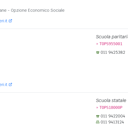
ane - Opzione Economico Sociale
ri.it
Scuola paritari
»
TOPS955001
011 9425382
:
ri.it
Scuola statale
»
TOPS18000P
011 9422004
011 9413124