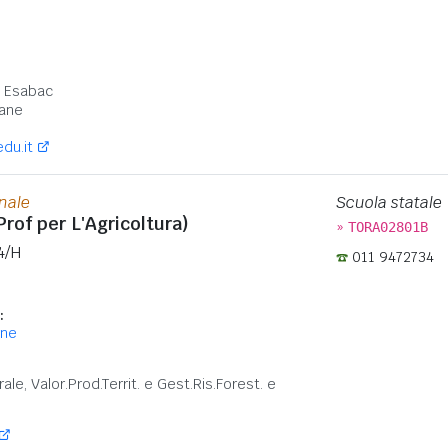
:
- Esabac
ane
du.it
onale
Scuola statale
 Prof per L'Agricoltura)
»
TORA02801B
4/H
011 9472734
:
one
:
rale, Valor.Prod.Territ. e Gest.Ris.Forest. e