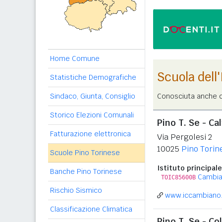
Home Comune
Scuola dell
Statistiche Demografiche
Sindaco, Giunta, Consiglio
Conosciuta anche c
Storico Elezioni Comunali
Pino T. Se - Ca
Fatturazione elettronica
Via Pergolesi 2
10025
Pino Torin
Scuole Pino Torinese
Istituto principale
Banche Pino Torinese
Cambi
TOIC85600B
Rischio Sismico
www.iccambiano.
Classificazione Climatica
Pino T. Se - Col