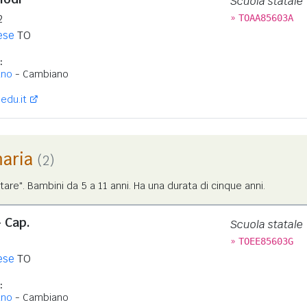
Scuola statale
»
2
TOAA85603A
ese
TO
:
ano
- Cambiano
edu.it
maria
(2)
tare". Bambini da 5 a 11 anni. Ha una durata di cinque anni.
- Cap.
Scuola statale
»
TOEE85603G
ese
TO
:
ano
- Cambiano