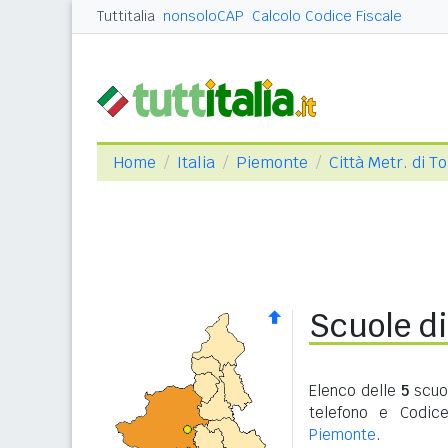
Tuttitalia
nonsoloCAP
Calcolo Codice Fiscale
Home
Italia
Piemonte
Città Metr. di T
Scuole di
Elenco delle
5
scuol
telefono e Codic
Piemonte
.