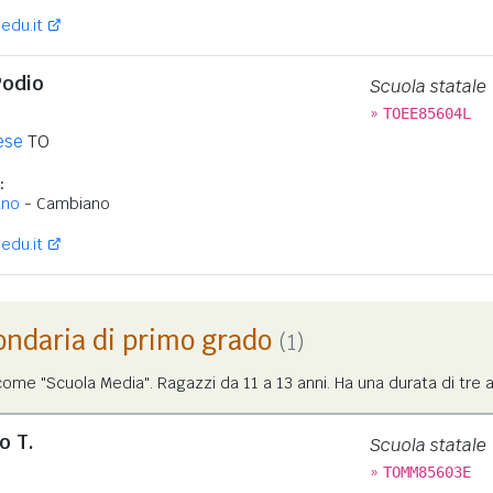
edu.it
Podio
Scuola statale
»
TOEE85604L
ese
TO
:
ano
- Cambiano
edu.it
ondaria di primo grado
(1)
me "Scuola Media". Ragazzi da 11 a 13 anni. Ha una durata di tre a
o T.
Scuola statale
»
TOMM85603E