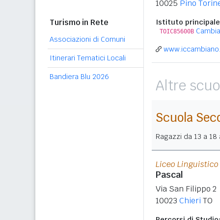
10025
Pino Torin
Turismo in Rete
Istituto principale
Cambi
TOIC85600B
Associazioni di Comuni
www.iccambiano.
Itinerari Tematici Locali
Bandiera Blu 2026
Altre scuo
Scuola Sec
Ragazzi da 13 a 18 a
Liceo Linguistic
Pascal
Via San Filippo 2
10023
Chieri
TO
Percorsi di Studio