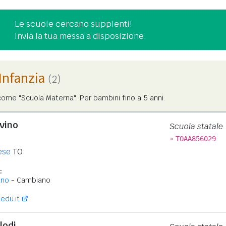
Le scuole cercano supplenti!
Invia la tua messa a disposizione.
'Infanzia
(2)
ome "Scuola Materna". Per bambini fino a 5 anni.
lvino
Scuola statale
»
TOAA856029
ese
TO
:
ano
- Cambiano
edu.it
lodi