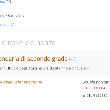
ese
TO
:
ano
- Cambiano
edu.it
le nelle vicinanze
ondaria di secondo grado
(4)
nni. Il ciclo degli studi ha una durata fino a cinque anni.
o e delle Scienze Umane
Scuola paritari
»
TOPL11500A
011 9425382
: