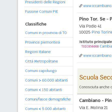
Presidenti delle Regioni
www.iccambiano.
Fusione Comuni PIE
Pino Tor. Se - 
Classifiche
Via Podio 41
10025
Pino Torin
Comuni in provincia di TO
Istituto principale
Province piemontesi
Cambi
TOIC85600B
Regioni italiane
www.iccambiano.
Città Metropolitane
Comuni capoluogo
Scuola Sec
Comuni
>
60.000 abitanti
Conosciuta anche co
Comuni
<
150 abitanti
Comuni/fasce demografiche
Cambiano - Pin
Via E. Molina 21
Comuni
<
5.000 abitanti