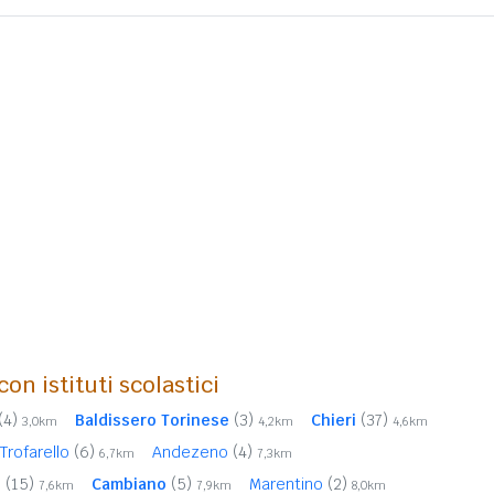
on istituti scolastici
(4)
Baldissero Torinese
(3)
Chieri
(37)
3,0km
4,2km
4,6km
Trofarello
(6)
Andezeno
(4)
6,7km
7,3km
e
(15)
Cambiano
(5)
Marentino
(2)
7,6km
7,9km
8,0km