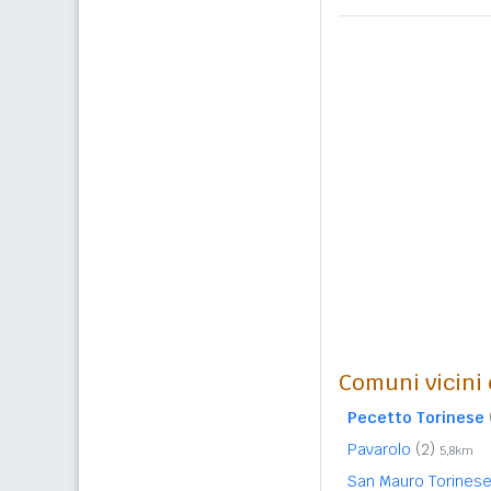
Comuni vicini c
Pecetto Torinese
Pavarolo
(2)
5,8km
San Mauro Torines