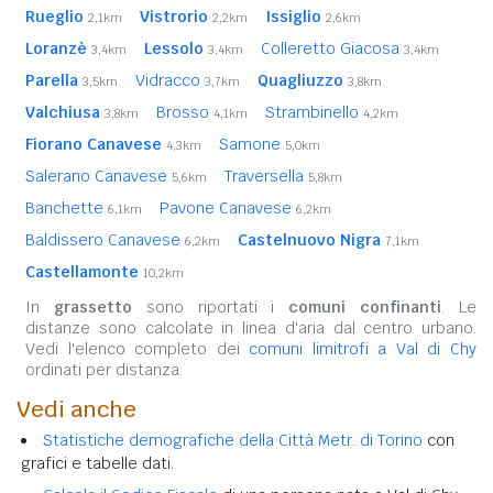
Rueglio
Vistrorio
Issiglio
2,1km
2,2km
2,6km
Loranzè
Lessolo
Colleretto Giacosa
3,4km
3,4km
3,4km
Parella
Vidracco
Quagliuzzo
3,5km
3,7km
3,8km
Valchiusa
Brosso
Strambinello
3,8km
4,1km
4,2km
Fiorano Canavese
Samone
4,3km
5,0km
Salerano Canavese
Traversella
5,6km
5,8km
Banchette
Pavone Canavese
6,1km
6,2km
Baldissero Canavese
Castelnuovo Nigra
6,2km
7,1km
Castellamonte
10,2km
In
grassetto
sono riportati i
comuni confinanti
. Le
distanze sono calcolate in linea d'aria dal centro urbano.
Vedi l'elenco completo dei
comuni limitrofi a Val di Chy
ordinati per distanza.
Vedi anche
Statistiche demografiche della Città Metr. di Torino
con
grafici e tabelle dati.