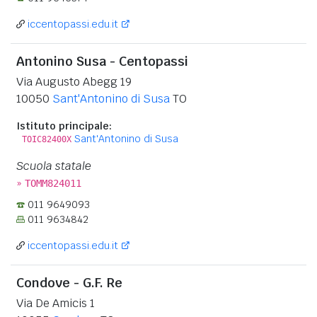
iccentopassi.edu.it
Antonino Susa - Centopassi
Via Augusto Abegg 19
10050
Sant'Antonino di Susa
TO
Istituto principale:
Sant'Antonino di Susa
TOIC82400X
Scuola statale
»
TOMM824011
011 9649093
011 9634842
iccentopassi.edu.it
Condove - G.F. Re
Via De Amicis 1