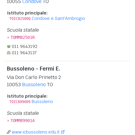
10055
Condove
TO
Istituto principale:
Condove e Sant'Ambrogio
TOIC82500Q
Scuola statale
»
TOMM82501R
011 9643192
011 9643137
Bussoleno - Fermi E.
Via Don Carlo Prinetto 2
10053
Bussoleno
TO
Istituto principale:
Bussoleno
TOIC899009
Scuola statale
»
TOMM89901A
www.icbussoleno.edu.it