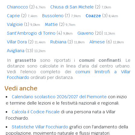
Chianocco
(2)
Chiusa di San Michele
(2)
6,7km
7,0km
Caprie
(2)
Bussoleno
(7)
Coazze
(3)
7,4km
7,9km
8,4km
Valgioie
(1)
Mattie
(2)
9,0km
9,7km
Sant'Ambrogio di Torino
(4)
Giaveno
(20)
9,8km
11,3km
Villar Dora
(2)
Rubiana
(2)
Almese
(6)
11,4km
11,8km
12,8km
Avigliana
(13)
13,2km
In
grassetto
sono riportati i
comuni confinanti
. Le
distanze sono calcolate in linea d'aria dal centro urbano.
Vedi l'elenco completo dei
comuni limitrofi a Villar
Focchiardo
ordinati per distanza.
Vedi anche
Calendario scolastico 2026/2027 del Piemonte
con inizio
e termine delle lezioni e le festività nazionali e regionali.
Calcola il Codice Fiscale
di una persona nata a Villar
Focchiardo.
Statistiche Villar Focchiardo
grafici con l'andamento della
popolazione, movimento naturale e flussi migratori.