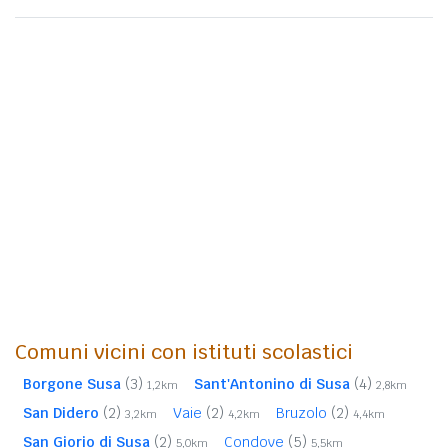
Comuni vicini con istituti scolastici
Borgone Susa
(3)
Sant'Antonino di Susa
(4)
1,2km
2,8km
San Didero
(2)
Vaie
(2)
Bruzolo
(2)
3,2km
4,2km
4,4km
San Giorio di Susa
(2)
Condove
(5)
5,0km
5,5km