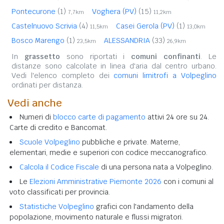
Pontecurone
(1)
Voghera (PV)
(15)
7,7km
11,2km
Castelnuovo Scrivia
(4)
Casei Gerola (PV)
(1)
11,5km
13,0km
Bosco Marengo
(1)
ALESSANDRIA
(33)
23,5km
26,9km
In
grassetto
sono riportati i
comuni confinanti
. Le
distanze sono calcolate in linea d'aria dal centro urbano.
Vedi l'elenco completo dei
comuni limitrofi a Volpeglino
ordinati per distanza.
Vedi anche
Numeri di
blocco carte di pagamento
attivi 24 ore su 24.
Carte di credito e Bancomat.
Scuole Volpeglino
pubbliche e private. Materne,
elementari, medie e superiori con codice meccanografico.
Calcola il Codice Fiscale
di una persona nata a Volpeglino.
Le
Elezioni Amministrative Piemonte 2026
con i comuni al
voto classificati per provincia.
Statistiche Volpeglino
grafici con l'andamento della
popolazione, movimento naturale e flussi migratori.