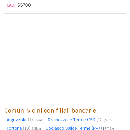
55700
CAB:
Comuni vicini con filiali bancarie
Viguzzolo
(1)
Rivanazzano Terme (PV)
(1)
3,2km
5,6km
Tortona
(10)
Godiasco Salice Terme (PV)
(1)
7,5km
7,7km