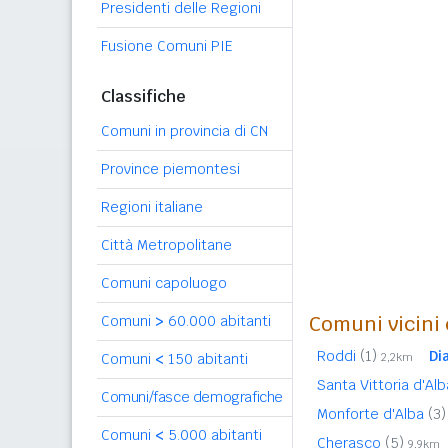
Presidenti delle Regioni
Fusione Comuni PIE
Classifiche
Comuni in provincia di CN
Province piemontesi
Regioni italiane
Città Metropolitane
Comuni capoluogo
Comuni vicini 
Comuni
>
60.000 abitanti
Roddi
(1)
Di
Comuni
<
150 abitanti
2,2km
Santa Vittoria d'Al
Comuni/fasce demografiche
Monforte d'Alba
(3)
Comuni
<
5.000 abitanti
Cherasco
(5)
9,9km