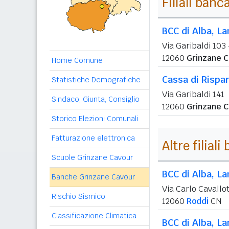
Filiali banc
BCC di Alba, L
Via Garibaldi 103
12060
Grinzane C
Home Comune
Cassa di Rispar
Statistiche Demografiche
Via Garibaldi 141
Sindaco, Giunta, Consiglio
12060
Grinzane C
Storico Elezioni Comunali
Fatturazione elettronica
Altre filial
Scuole Grinzane Cavour
BCC di Alba, L
Banche Grinzane Cavour
Via Carlo Cavallot
Rischio Sismico
12060
Roddi
CN
Classificazione Climatica
BCC di Alba, L