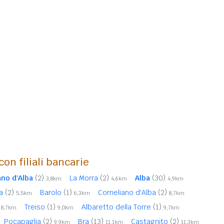
con filiali bancarie
ano d'Alba
(2)
La Morra
(2)
Alba
(30)
3,8km
4,6km
4,9km
ba
(2)
Barolo
(1)
Corneliano d'Alba
(2)
5,5km
6,3km
8,7km
Treiso
(1)
Albaretto della Torre
(1)
8,7km
9,0km
9,7km
Pocapaglia
(2)
Bra
(13)
Castagnito
(2)
9,9km
11,1km
11,3km