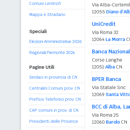
Comuni Limitrofi
Via Alba-Cortemi
12055
Diano d'Al
Mappa e Stradario
UniCredit
Speciali
Via Roma 32
12064
La Morra
C
Elezioni Amministrative 2026
Banca Nazional
Regionali Piemonte 2024
Corso Langhe
12051
Alba
CN
Pagine Utili
Sindaci in provincia di CN
BPER Banca
Via Statale Snc
Centralini Comuni prov. CN
12069
Santa Vitto
Prefissi Telefonici prov. CN
BCC di Alba, L
CAP comuni in prov. di CN
Via Roma 25
Presidenti delle Province
12060
Barolo
CN