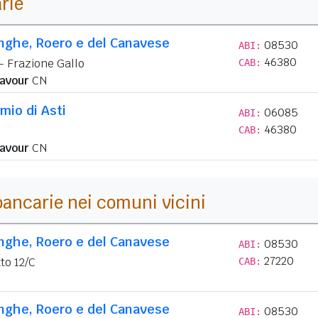
arie
anghe, Roero e del Canavese
08530
ABI:
46380
 - Frazione Gallo
CAB:
avour
CN
mio di Asti
06085
ABI:
46380
CAB:
avour
CN
i bancarie nei comuni vicini
anghe, Roero e del Canavese
08530
ABI:
27220
to 12/C
CAB:
anghe, Roero e del Canavese
08530
ABI: