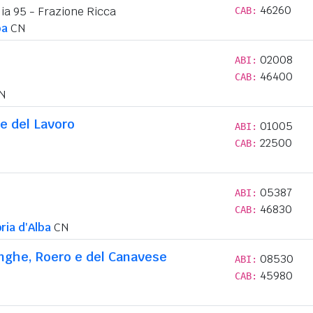
46260
lia 95 - Frazione Ricca
CAB:
ba
CN
02008
ABI:
46400
CAB:
N
e del Lavoro
01005
ABI:
22500
CAB:
05387
ABI:
46830
CAB:
ria d'Alba
CN
anghe, Roero e del Canavese
08530
ABI:
45980
CAB: