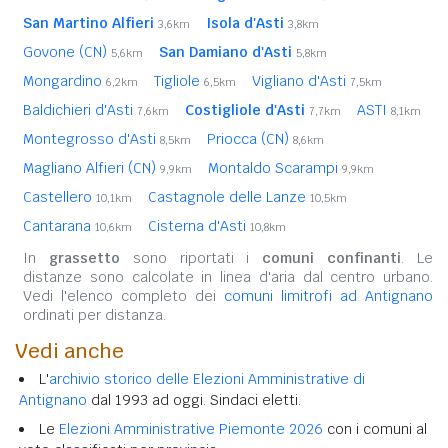
San Martino Alfieri
Isola d'Asti
3,6km
3,8km
Govone (CN)
San Damiano d'Asti
5,6km
5,8km
Mongardino
Tigliole
Vigliano d'Asti
6,2km
6,5km
7,5km
Baldichieri d'Asti
Costigliole d'Asti
ASTI
7,6km
7,7km
8,1km
Montegrosso d'Asti
Priocca (CN)
8,5km
8,6km
Magliano Alfieri (CN)
Montaldo Scarampi
9,9km
9,9km
Castellero
Castagnole delle Lanze
10,1km
10,5km
Cantarana
Cisterna d'Asti
10,6km
10,8km
In
grassetto
sono riportati i
comuni confinanti
. Le
distanze sono calcolate in linea d'aria dal centro urbano.
Vedi l'elenco completo dei
comuni limitrofi ad Antignano
ordinati per distanza.
Vedi anche
L'
archivio storico delle Elezioni Amministrative di
Antignano
dal 1993 ad oggi. Sindaci eletti.
Le
Elezioni Amministrative Piemonte 2026
con i comuni al