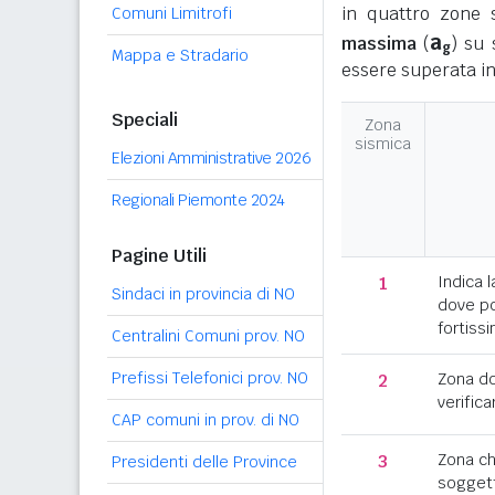
in quattro zone s
Comuni Limitrofi
a
massima
(
) su 
g
Mappa e Stradario
essere superata in
Speciali
Zona
sismica
Elezioni Amministrative 2026
Regionali Piemonte 2024
Pagine Utili
1
Indica l
Sindaci in provincia di NO
dove po
fortissi
Centralini Comuni prov. NO
Prefissi Telefonici prov. NO
2
Zona d
verifica
CAP comuni in prov. di NO
3
Zona c
Presidenti delle Province
soggett