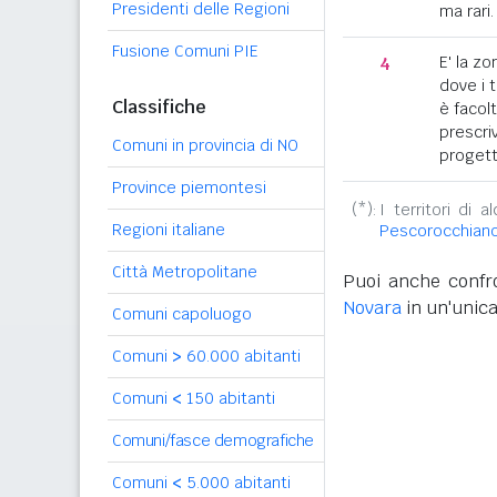
Presidenti delle Regioni
ma rari.
Fusione Comuni PIE
4
E' la z
dove i 
Classifiche
è facol
prescriv
Comuni in provincia di NO
progett
Province piemontesi
(*):
I territori di 
Regioni italiane
Pescorocchian
Città Metropolitane
Puoi anche confro
Novara
in un'unica
Comuni capoluogo
Comuni
>
60.000 abitanti
Comuni
<
150 abitanti
Comuni/fasce demografiche
Comuni
<
5.000 abitanti