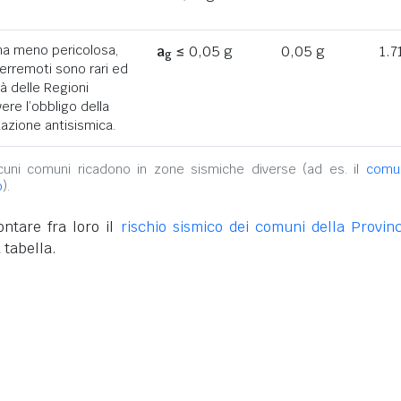
ona meno pericolosa,
a
≤ 0,05 g
0,05 g
1.7
g
terremoti sono rari ed
tà delle Regioni
ere l’obbligo della
azione antisismica.
alcuni comuni ricadono in zone sismiche diverse (ad es. il
comu
o
).
ntare fra loro il
rischio sismico dei comuni della Provinc
 tabella.