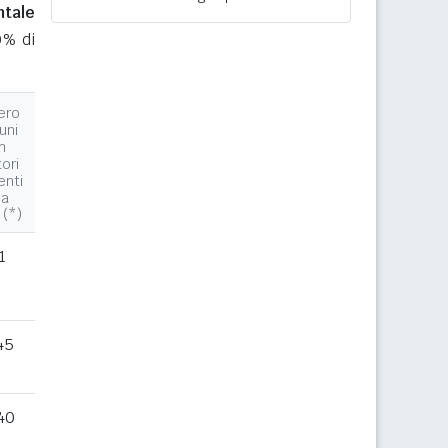
ntale
0% di
ero
uni
n
tori
enti
la
 (*)
1
45
40