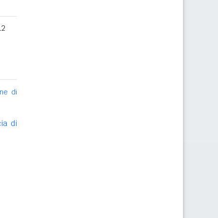
12
ne di
ia di