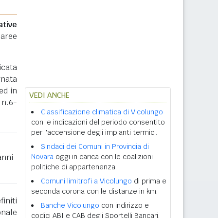
ative
 aree
icata
rnata
ed in
VEDI ANCHE
 n.6-
Classificazione climatica di Vicolungo
con le indicazioni del periodo consentito
per l'accensione degli impianti termici.
Sindaci dei Comuni in Provincia di
anni
Novara
oggi in carica con le coalizioni
politiche di appartenenza.
Comuni limitrofi a Vicolungo
di prima e
seconda corona con le distanze in km.
initi
Banche Vicolungo
con indirizzo e
onale
codici ABI e CAB degli Sportelli Bancari.