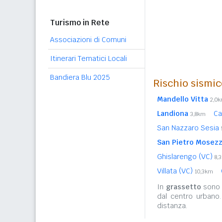
Turismo in Rete
Associazioni di Comuni
Itinerari Tematici Locali
Bandiera Blu 2025
Rischio sismic
Mandello Vitta
2,0
Landiona
Ca
3,8km
San Nazzaro Sesia
San Pietro Mosez
Ghislarengo (VC)
8,
Villata (VC)
10,3km
In
grassetto
sono r
dal centro urbano
distanza.