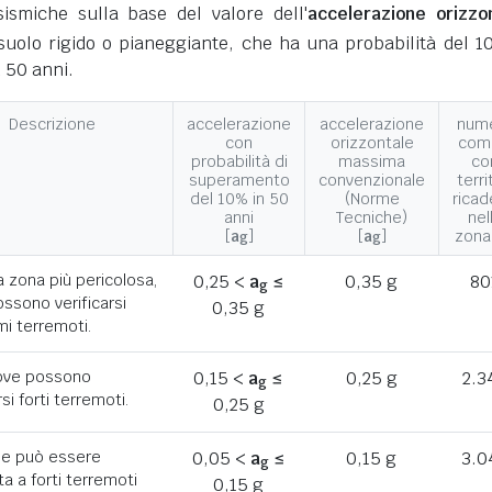
ismiche sulla base del valore dell'
accelerazione orizzo
suolo rigido o pianeggiante, che ha una probabilità del 1
 50 anni.
Descrizione
accelerazione
accelerazione
num
con
orizzontale
com
probabilità di
massima
co
superamento
convenzionale
terri
del 10% in 50
(Norme
ricad
anni
Tecniche)
nel
[
a
]
[
a
]
zona
g
g
a zona più pericolosa,
0,25 <
a
≤
0,35 g
80
g
ssono verificarsi
0,35 g
mi terremoti.
ove possono
0,15 <
a
≤
0,25 g
2.3
g
rsi forti terremoti.
0,25 g
he può essere
0,05 <
a
≤
0,15 g
3.0
g
a a forti terremoti
0,15 g