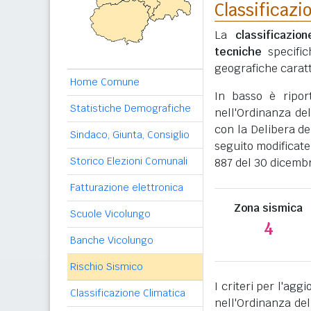
Classificazi
La
classificazio
tecniche
specific
geografiche caratt
Home Comune
In basso è ripo
Statistiche Demografiche
nell'Ordinanza del
con la Delibera de
Sindaco, Giunta, Consiglio
seguito modificate
Storico Elezioni Comunali
887 del 30 dicemb
Fatturazione elettronica
Zona sismica
Scuole Vicolungo
4
Banche Vicolungo
Rischio Sismico
I criteri per l'ag
Classificazione Climatica
nell'Ordinanza del