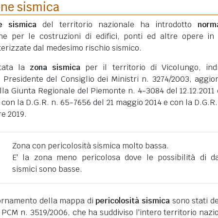
one sismica
ne sismica
del territorio nazionale ha introdotto
norm
he per le costruzioni di edifici, ponti ed altre opere in
erizzate dal medesimo rischio sismico.
rtata la
zona sismica
per il territorio di Vicolungo, ind
 Presidente del Consiglio dei Ministri n. 3274/2003, aggio
lla Giunta Regionale del Piemonte n. 4-3084 del 12.12.2011 
 con la D.G.R. n. 65-7656 del 21 maggio 2014 e con la D.G.R.
re 2019.
Zona con pericolosità sismica molto bassa.
E' la zona meno pericolosa dove le possibilità di d
sismici sono basse.
giornamento della mappa di
pericolosità sismica
sono stati def
 PCM n. 3519/2006, che ha suddiviso l'intero territorio nazi