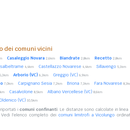
o dei comuni vicini
Casaleggio Novara
Biandrate
Recetto
km
2,6km
2,8km
2,8km
salbeltrame
Castellazzo Novarese
Sillavengo
4,4km
4,4km
5,1km
Arborio (VC)
Greggio (VC)
5,3km
6,3km
6,9km
zo
Carpignano Sesia
Briona
Fara Novarese
7,0km
7,2km
7,3km
8,3
Casalvolone
Albano Vercellese (VC)
3km
8,5km
8,6km
Oldenico (VC)
10,5km
iportati i
comuni confinanti
. Le distanze sono calcolate in linea 
. Vedi l'elenco completo dei
comuni limitrofi a Vicolungo
ordinat