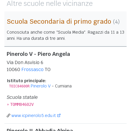
Altre scuole nelle vicinanze
Scuola Secondaria di primo grado
(4)
Conosciuta anche come "Scuola Media". Ragazzi da 11 a 13
anni. Ha una durata di tre anni.
Pinerolo V - Piero Angela
Via Don Asvisio 6
10060
Frossasco
TO
Istituto principale:
Pinerolo V
- Cumiana
TOIC84600R
Scuola statale
»
TOMM84602V
www.icpinerolo5.edu.it
Pinerolo II-Abbadia Alpina