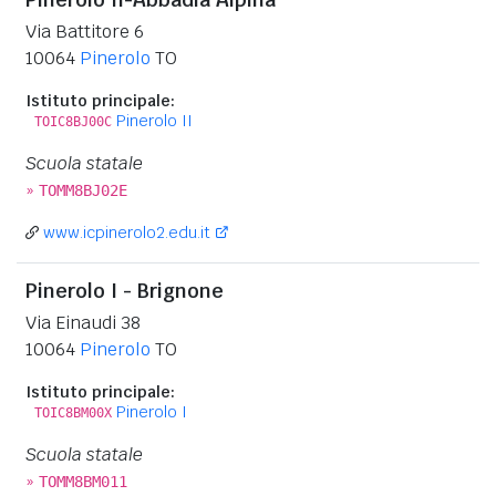
Via Battitore 6
10064
Pinerolo
TO
Istituto principale:
Pinerolo II
TOIC8BJ00C
Scuola statale
»
TOMM8BJ02E
www.icpinerolo2.edu.it
Pinerolo I - Brignone
Via Einaudi 38
10064
Pinerolo
TO
Istituto principale:
Pinerolo I
TOIC8BM00X
Scuola statale
»
TOMM8BM011