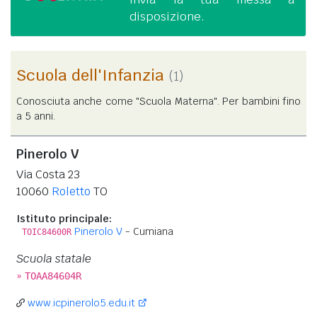
disposizione.
Scuola dell'Infanzia
(1)
Conosciuta anche come "Scuola Materna". Per bambini fino
a 5 anni.
Pinerolo V
Via Costa 23
10060
Roletto
TO
Istituto principale:
Pinerolo V
- Cumiana
TOIC84600R
Scuola statale
»
TOAA84604R
www.icpinerolo5.edu.it