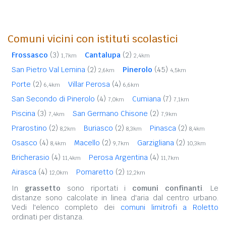
Comuni vicini con istituti scolastici
Frossasco
(3)
Cantalupa
(2)
1,7km
2,4km
San Pietro Val Lemina
(2)
Pinerolo
(45)
2,6km
4,5km
Porte
(2)
Villar Perosa
(4)
6,4km
6,6km
San Secondo di Pinerolo
(4)
Cumiana
(7)
7,0km
7,1km
Piscina
(3)
San Germano Chisone
(2)
7,4km
7,9km
Prarostino
(2)
Buriasco
(2)
Pinasca
(2)
8,2km
8,3km
8,4km
Osasco
(4)
Macello
(2)
Garzigliana
(2)
8,4km
9,7km
10,3km
Bricherasio
(4)
Perosa Argentina
(4)
11,4km
11,7km
Airasca
(4)
Pomaretto
(2)
12,0km
12,2km
In
grassetto
sono riportati i
comuni confinanti
. Le
distanze sono calcolate in linea d'aria dal centro urbano.
Vedi l'elenco completo dei
comuni limitrofi a Roletto
ordinati per distanza.