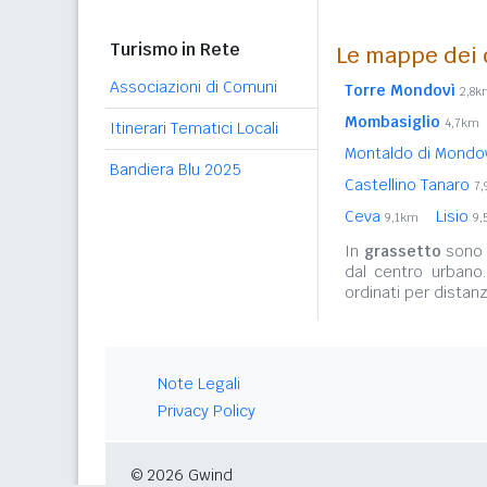
Turismo in Rete
Le mappe dei 
Associazioni di Comuni
Torre Mondovì
2,8k
Mombasiglio
4,7km
Itinerari Tematici Locali
Montaldo di Mondo
Bandiera Blu 2025
Castellino Tanaro
7
Ceva
Lisio
9,1km
9,
In
grassetto
sono r
dal centro urbano
ordinati per distanz
Note Legali
Privacy Policy
© 2026 Gwind