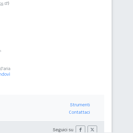
ps
)
m
d'aria
ndovì
Strumenti
Contattaci
Seguici su