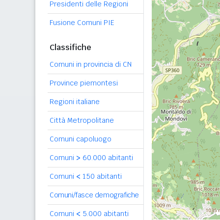
Presidenti delle Regioni
Fusione Comuni PIE
Classifiche
Comuni in provincia di CN
Province piemontesi
Regioni italiane
Città Metropolitane
Comuni capoluogo
Comuni
>
60.000 abitanti
Comuni
<
150 abitanti
Comuni/fasce demografiche
Comuni
<
5.000 abitanti