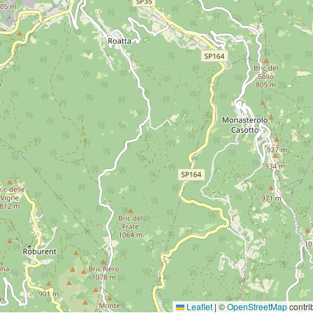
Leaflet
|
©
OpenStreetMap
contri