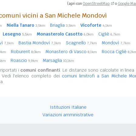
(apri con
OpenStreetMap
o
Google Ma
comuni vicini a San Michele Mondovì
Niella Tanaro
Briaglia
Vicoforte
m
3,5km
3,5km
4,1km
Lesegno
Monasterolo Casotto
Cigliè
5,5km
6,0km
6,7km
vì
Bastia Mondovì
Scagnello
Mondovì
7,1km
7,3km
7,7km
7,7km
Roburent
Monastero di Vasco
Rocca Cigliè
,9km
8,0km
8,1km
8,2k
Roascio
Marsaglia
5km
9,9km
10,1km
iportati i
comuni confinanti
. Le distanze sono calcolate in linea 
. Vedi l'elenco completo dei
comuni limitrofi a San Michele Mo
a.
Istituzioni Italiane
Variazioni amministrative