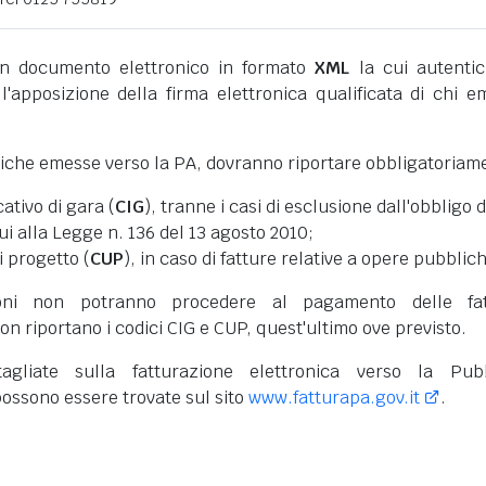
 documento elettronico in formato
XML
la cui autentic
l'apposizione della firma elettronica qualificata di chi e
niche emesse verso la PA, dovranno riportare obbligatoriam
cativo di gara (
CIG
), tranne i casi di esclusione dall'obbligo d
cui alla Legge n. 136 del 13 agosto 2010;
i progetto (
CUP
), in caso di fatture relative a opere pubblic
oni non potranno procedere al pagamento delle fat
on riportano i codici CIG e CUP, quest'ultimo ove previsto.
tagliate sulla fatturazione elettronica verso la Pub
ossono essere trovate sul sito
www.fatturapa.gov.it
.