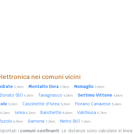
lettronica nei comuni vicini
ndrate
Montalto Dora
Nomaglio
2,4km
2,5km
2,6km
Donato (BI)
Tavagnasco
Settimo Vittone
4,3km
4,5km
4,6km
solo
Cascinette d'Ivrea
Fiorano Canavese
5,1km
5,2km
5,4km
e
Ivrea
Banchette
Valchiusa
6,1km
6,2km
6,6km
6,7km
Burolo
Samone
Netro (BI)
6,9km
7,3km
7,4km
iportati i
comuni confinanti
. Le distanze sono calcolate in linea 