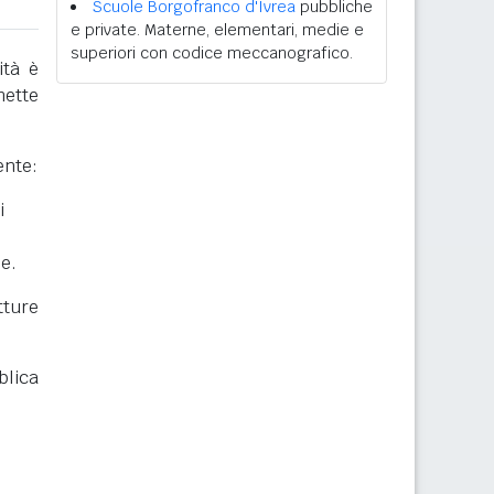
Scuole Borgofranco d'Ivrea
pubbliche
e private. Materne, elementari, medie e
superiori con codice meccanografico.
ità è
mette
ente:
i
he.
ture
blica