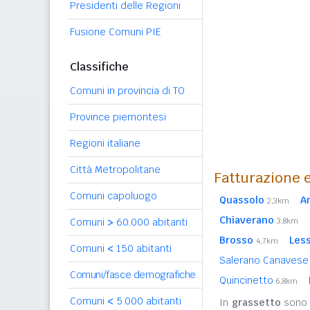
Presidenti delle Regioni
Fusione Comuni PIE
Classifiche
Comuni in provincia di TO
Province piemontesi
Regioni italiane
Città Metropolitane
Fatturazione e
Comuni capoluogo
Quassolo
A
2,3km
Chiaverano
Comuni
>
60.000 abitanti
3,8km
Brosso
Les
4,7km
Comuni
<
150 abitanti
Salerano Canaves
Comuni/fasce demografiche
Quincinetto
6,8km
Comuni
<
5.000 abitanti
In
grassetto
sono r