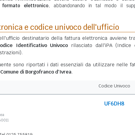
n
formato elettronico
, abbandonando in tal modo il sup
tronica e codice univoco dell'ufficio
ell'ufficio destinatario della fattura elettronica avviene tr
odice Identificativo Univoco
rilasciato dall'iPA (Indice 
trazioni).
ente sono riportati i dati essenziali da utilizzare nelle fa
l
Comune di Borgofranco d'Ivrea
.
Codice Univoco
UF6DH8
rea
60011
Tel 0125 755819