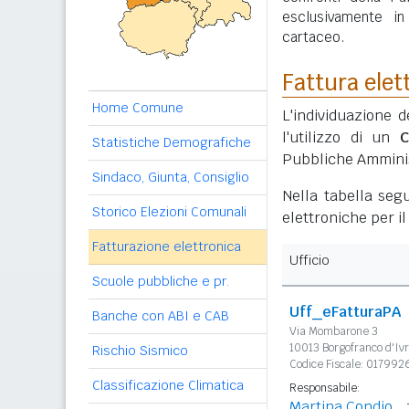
esclusivamente i
cartaceo.
Fattura elet
Home Comune
L'individuazione d
l'utilizzo di un
C
Statistiche Demografiche
Pubbliche Amminis
Sindaco, Giunta, Consiglio
Nella tabella segu
Storico Elezioni Comunali
elettroniche per i
Fatturazione elettronica
Ufficio
Scuole pubbliche e pr.
Uff_eFatturaPA
Banche con ABI e CAB
Via Mombarone 3
10013 Borgofranco d'Iv
Rischio Sismico
Codice Fiscale: 017992
Classificazione Climatica
Responsabile:
Martina Condio