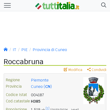
IT
PIE
Provincia di Cuneo
Roccabruna
Modifica
Condividi
Regione
Piemonte
Provincia
Cuneo (
CN
)
Codice Istat
004187
Cod.catastale
H385
[1]
Popolazione
1.519
ab.
(01/01/2026 - Istat)