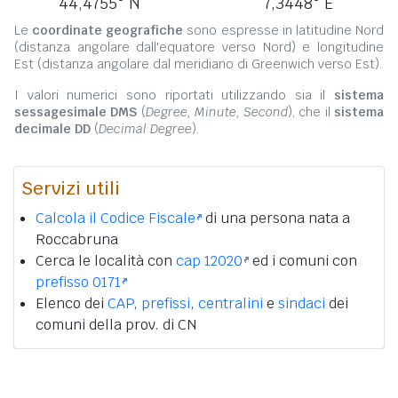
44,4755° N
7,3448° E
Le
coordinate geografiche
sono espresse in latitudine Nord
(distanza angolare dall'equatore verso Nord) e longitudine
Est (distanza angolare dal meridiano di Greenwich verso Est).
I valori numerici sono riportati utilizzando sia il
sistema
sessagesimale DMS
(
Degree, Minute, Second
), che il
sistema
decimale DD
(
Decimal Degree
).
Servizi utili
Calcola il Codice Fiscale
di una persona nata a
Roccabruna
Cerca le località con
cap 12020
ed i comuni con
prefisso 0171
Elenco dei
CAP
,
prefissi
,
centralini
e
sindaci
dei
comuni della prov. di CN