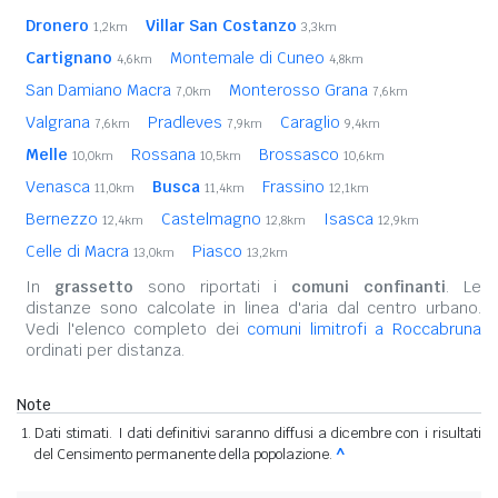
Dronero
Villar San Costanzo
1,2km
3,3km
Cartignano
Montemale di Cuneo
4,6km
4,8km
San Damiano Macra
Monterosso Grana
7,0km
7,6km
Valgrana
Pradleves
Caraglio
7,6km
7,9km
9,4km
Melle
Rossana
Brossasco
10,0km
10,5km
10,6km
Venasca
Busca
Frassino
11,0km
11,4km
12,1km
Bernezzo
Castelmagno
Isasca
12,4km
12,8km
12,9km
Celle di Macra
Piasco
13,0km
13,2km
In
grassetto
sono riportati i
comuni confinanti
. Le
distanze sono calcolate in linea d'aria dal centro urbano.
Vedi l'elenco completo dei
comuni limitrofi a Roccabruna
ordinati per distanza.
Note
Dati stimati. I dati definitivi saranno diffusi a dicembre con i risultati
del Censimento permanente della popolazione.
^