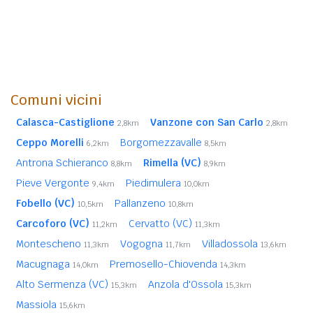
Comuni vicini
Calasca-Castiglione
Vanzone con San Carlo
2,8km
2,8km
Ceppo Morelli
Borgomezzavalle
6,2km
8,5km
Antrona Schieranco
Rimella (VC)
8,8km
8,9km
Pieve Vergonte
Piedimulera
9,4km
10,0km
Fobello (VC)
Pallanzeno
10,5km
10,8km
Carcoforo (VC)
Cervatto (VC)
11,2km
11,3km
Montescheno
Vogogna
Villadossola
11,3km
11,7km
13,6km
Macugnaga
Premosello-Chiovenda
14,0km
14,3km
Alto Sermenza (VC)
Anzola d'Ossola
15,3km
15,3km
Massiola
15,6km