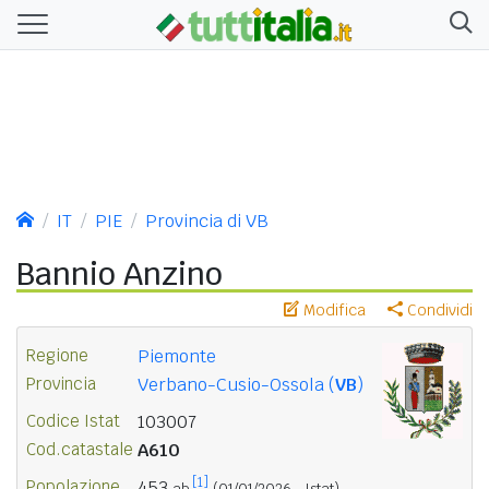
IT
PIE
Provincia di VB
Bannio Anzino
Modifica
Condividi
Regione
Piemonte
Provincia
Verbano-Cusio-Ossola (
VB
)
Codice Istat
103007
Cod.catastale
A610
[1]
Popolazione
453
ab.
(01/01/2026 - Istat)