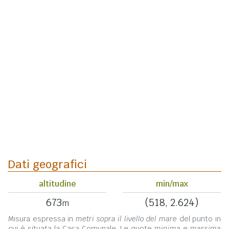
Dati geografici
altitudine
min/max
673
(518, 2.624)
m
Misura espressa in
metri sopra il livello del mare
del punto in
cui è situata la Casa Comunale. Le quote
minima
e
massima