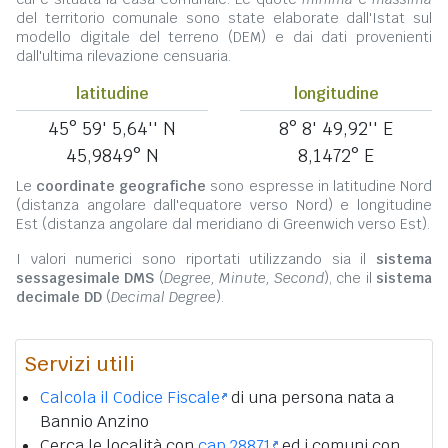
del territorio comunale sono state elaborate dall'Istat sul
modello digitale del terreno (DEM) e dai dati provenienti
dall'ultima rilevazione censuaria.
latitudine
longitudine
45° 59' 5,64'' N
8° 8' 49,92'' E
45,9849° N
8,1472° E
Le
coordinate geografiche
sono espresse in latitudine Nord
(distanza angolare dall'equatore verso Nord) e longitudine
Est (distanza angolare dal meridiano di Greenwich verso Est).
I valori numerici sono riportati utilizzando sia il
sistema
sessagesimale DMS
(
Degree, Minute, Second
), che il
sistema
decimale DD
(
Decimal Degree
).
Servizi utili
Calcola il Codice Fiscale
di una persona nata a
Bannio Anzino
Cerca le località con
cap 28871
ed i comuni con