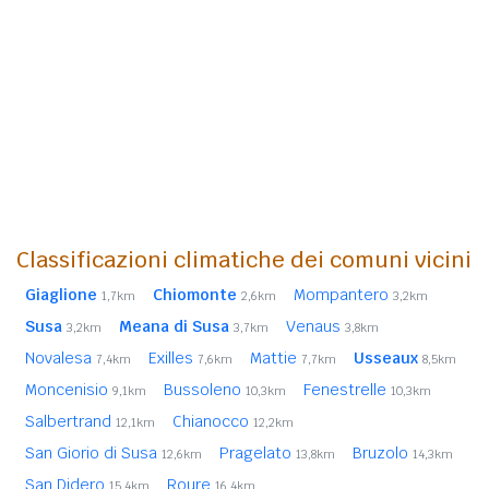
Classificazioni climatiche dei comuni vicini
Giaglione
Chiomonte
Mompantero
1,7km
2,6km
3,2km
Susa
Meana di Susa
Venaus
3,2km
3,7km
3,8km
Novalesa
Exilles
Mattie
Usseaux
7,4km
7,6km
7,7km
8,5km
Moncenisio
Bussoleno
Fenestrelle
9,1km
10,3km
10,3km
Salbertrand
Chianocco
12,1km
12,2km
San Giorio di Susa
Pragelato
Bruzolo
12,6km
13,8km
14,3km
San Didero
Roure
15,4km
16,4km