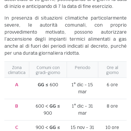
di inizio e anticipando di 7 la data di fine esercizio.
In presenza di situazioni climatiche particolarmente
severe, le autorità comunali, con proprio
provvedimento motivato, possono autorizzare
l’accensione degli impianti termici alimentati a gas
anche al di fuori dei periodi indicati al decreto, purché
per una durata giornaliera ridotta.
Zona
Comuni con
Periodo
Ore al
climatica
gradi-giorno
giorno
A
GG
≤ 600
1° dic - 15
6 ore
mar
B
600 <
GG
≤
1° dic - 31
8 ore
900
mar
C
900 <
GG
≤
15 nov - 31
10 ore