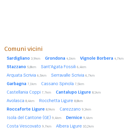
Comuni vicini
Sardigliano
Grondona
Vignole Borbera
3,9km
4,1km
4,7km
Stazzano
Sant'Agata Fossili
5,8km
6,4km
Arquata Scrivia
Serravalle Scrivia
6,5km
6,7km
Garbagna
Cassano Spinola
7,1km
7,5km
Castellania Coppi
Cantalupo Ligure
7,7km
8,1km
Avolasca
Rocchetta Ligure
8,4km
8,8km
Roccaforte Ligure
Carezzano
8,9km
9,3km
Isola del Cantone (GE)
Dernice
9,4km
9,4km
Costa Vescovato
Albera Ligure
9,7km
10,2km