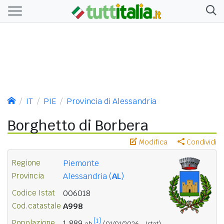
IT
PIE
Provincia di Alessandria
Borghetto di Borbera
Modifica
Condividi
Regione
Piemonte
Provincia
Alessandria (
AL
)
Codice Istat
006018
Cod.catastale
A998
[1]
Popolazione
1.889
ab.
(01/01/2026 - Istat)