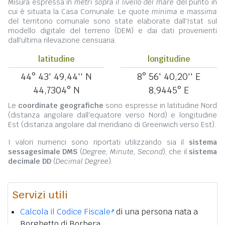
Misura espressa in
metri sopra il livello del mare
del punto in
cui è situata la Casa Comunale. Le quote
minima
e
massima
del territorio comunale sono state elaborate dall'Istat sul
modello digitale del terreno (DEM) e dai dati provenienti
dall'ultima rilevazione censuaria.
latitudine
longitudine
44° 43' 49,44'' N
8° 56' 40,20'' E
44,7304° N
8,9445° E
Le
coordinate geografiche
sono espresse in latitudine Nord
(distanza angolare dall'equatore verso Nord) e longitudine
Est (distanza angolare dal meridiano di Greenwich verso Est).
I valori numerici sono riportati utilizzando sia il
sistema
sessagesimale DMS
(
Degree, Minute, Second
), che il
sistema
decimale DD
(
Decimal Degree
).
Servizi utili
Calcola il Codice Fiscale
di una persona nata a
Borghetto di Borbera