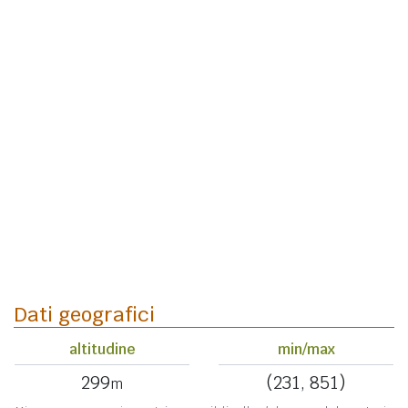
Dati geografici
altitudine
min/max
299
(231, 851)
m