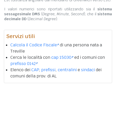
Est (distanza angolare dal meridiano di Greenwich verso Est).
I valori numerici sono riportati utilizzando sia il
sistema
sessagesimale DMS
(
Degree, Minute, Second
), che il
sistema
decimale DD
(
Decimal Degree
).
Servizi utili
Calcola il Codice Fiscale
di una persona nata a
Treville
Cerca le località con
cap 15030
ed i comuni con
prefisso 0142
Elenco dei
CAP
,
prefissi
,
centralini
e
sindaci
dei
comuni della prov. di AL