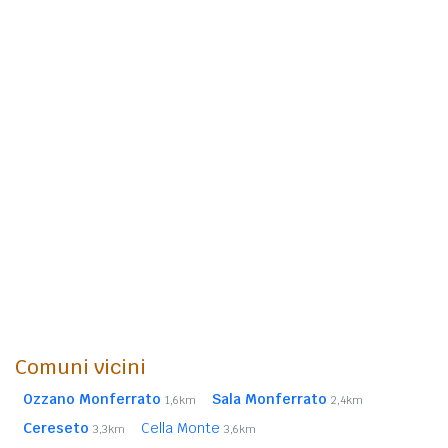
Comuni vicini
Ozzano Monferrato
Sala Monferrato
1,6km
2,4km
Cereseto
Cella Monte
3,3km
3,6km