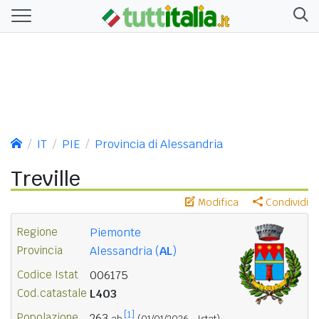
IT
PIE
Provincia di Alessandria
Treville
Modifica
Condividi
Regione
Piemonte
Provincia
Alessandria (
AL
)
Codice Istat
006175
Cod.catastale
L403
[1]
Popolazione
263
ab.
(01/01/2026 - Istat)