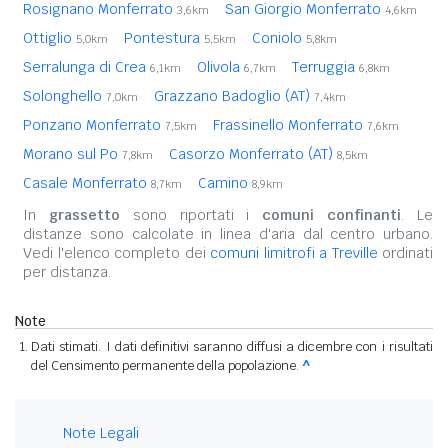
Rosignano Monferrato
San Giorgio Monferrato
3,6km
4,6km
Ottiglio
Pontestura
Coniolo
5,0km
5,5km
5,8km
Serralunga di Crea
Olivola
Terruggia
6,1km
6,7km
6,8km
Solonghello
Grazzano Badoglio (AT)
7,0km
7,4km
Ponzano Monferrato
Frassinello Monferrato
7,5km
7,6km
Morano sul Po
Casorzo Monferrato (AT)
7,8km
8,5km
Casale Monferrato
Camino
8,7km
8,9km
In
grassetto
sono riportati i
comuni confinanti
. Le
distanze sono calcolate in linea d'aria dal centro urbano.
Vedi l'elenco completo dei
comuni limitrofi a Treville
ordinati
per distanza.
Note
Dati stimati. I dati definitivi saranno diffusi a dicembre con i risultati
del Censimento permanente della popolazione.
^
Note Legali