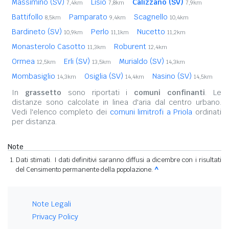
Massimino (SV)
Lisio
Calizzano (SV)
7,4km
7,8km
7,9km
Battifollo
Pamparato
Scagnello
8,5km
9,4km
10,4km
Bardineto (SV)
Perlo
Nucetto
10,9km
11,1km
11,2km
Monasterolo Casotto
Roburent
11,3km
12,4km
Ormea
Erli (SV)
Murialdo (SV)
12,5km
13,5km
14,3km
Mombasiglio
Osiglia (SV)
Nasino (SV)
14,3km
14,4km
14,5km
In
grassetto
sono riportati i
comuni confinanti
. Le
distanze sono calcolate in linea d'aria dal centro urbano.
Vedi l'elenco completo dei
comuni limitrofi a Priola
ordinati
per distanza.
Note
Dati stimati. I dati definitivi saranno diffusi a dicembre con i risultati
del Censimento permanente della popolazione.
^
Note Legali
Privacy Policy