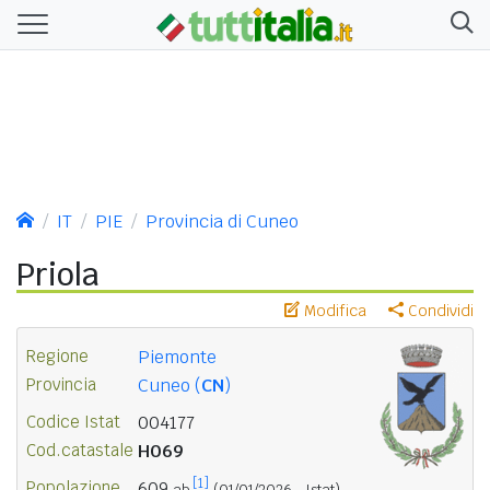
IT
PIE
Provincia di Cuneo
Priola
Modifica
Condividi
Regione
Piemonte
Provincia
Cuneo (
CN
)
Codice Istat
004177
Cod.catastale
H069
[1]
Popolazione
609
ab.
(01/01/2026 - Istat)