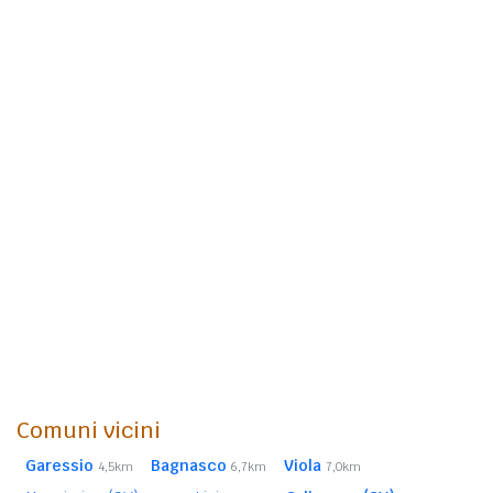
Comuni vicini
Garessio
Bagnasco
Viola
4,5km
6,7km
7,0km