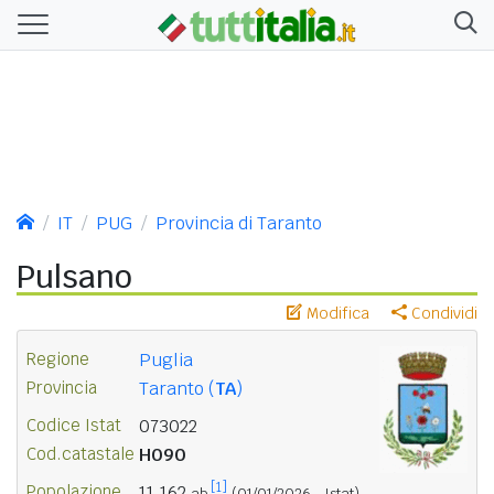
IT
PUG
Provincia di Taranto
Pulsano
Modifica
Condividi
Regione
Puglia
Provincia
Taranto (
TA
)
Codice Istat
073022
Cod.catastale
H090
[1]
Popolazione
11.162
ab.
(01/01/2026 - Istat)