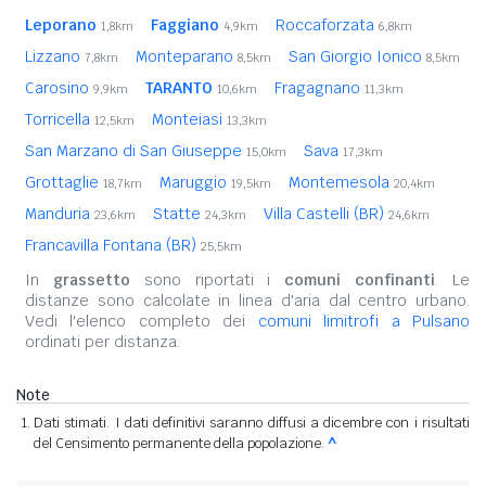
Leporano
Faggiano
Roccaforzata
1,8km
4,9km
6,8km
Lizzano
Monteparano
San Giorgio Ionico
7,8km
8,5km
8,5km
Carosino
TARANTO
Fragagnano
9,9km
10,6km
11,3km
Torricella
Monteiasi
12,5km
13,3km
San Marzano di San Giuseppe
Sava
15,0km
17,3km
Grottaglie
Maruggio
Montemesola
18,7km
19,5km
20,4km
Manduria
Statte
Villa Castelli (BR)
23,6km
24,3km
24,6km
Francavilla Fontana (BR)
25,5km
In
grassetto
sono riportati i
comuni confinanti
. Le
distanze sono calcolate in linea d'aria dal centro urbano.
Vedi l'elenco completo dei
comuni limitrofi a Pulsano
ordinati per distanza.
Note
Dati stimati. I dati definitivi saranno diffusi a dicembre con i risultati
del Censimento permanente della popolazione.
^