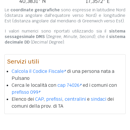
40,3831° N
17,3572° E
Le
coordinate geografiche
sono espresse in latitudine Nord
(distanza angolare dall'equatore verso Nord) e longitudine
Est (distanza angolare dal meridiano di Greenwich verso Est).
I valori numerici sono riportati utilizzando sia il
sistema
sessagesimale DMS
(
Degree, Minute, Second
), che il
sistema
decimale DD
(
Decimal Degree
).
Servizi utili
Calcola il Codice Fiscale
di una persona nata a
Pulsano
Cerca le località con
cap 74026
ed i comuni con
prefisso 099
Elenco dei
CAP
,
prefissi
,
centralini
e
sindaci
dei
comuni della prov. di TA