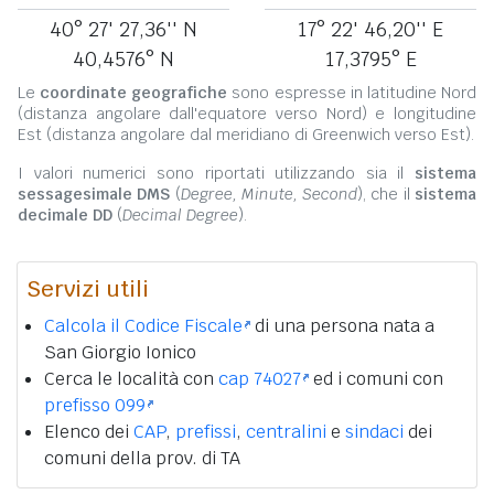
40° 27' 27,36'' N
17° 22' 46,20'' E
40,4576° N
17,3795° E
Le
coordinate geografiche
sono espresse in latitudine Nord
(distanza angolare dall'equatore verso Nord) e longitudine
Est (distanza angolare dal meridiano di Greenwich verso Est).
I valori numerici sono riportati utilizzando sia il
sistema
sessagesimale DMS
(
Degree, Minute, Second
), che il
sistema
decimale DD
(
Decimal Degree
).
Servizi utili
Calcola il Codice Fiscale
di una persona nata a
San Giorgio Ionico
Cerca le località con
cap 74027
ed i comuni con
prefisso 099
Elenco dei
CAP
,
prefissi
,
centralini
e
sindaci
dei
comuni della prov. di TA