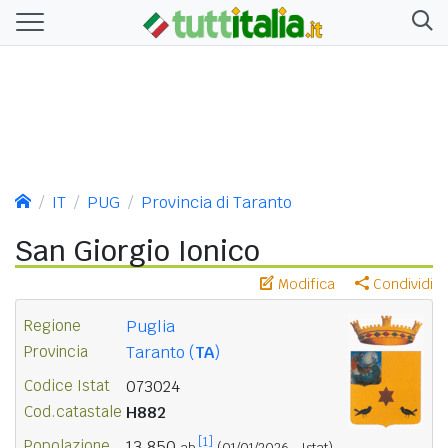
IT
PUG
Provincia di Taranto
San Giorgio Ionico
Modifica
Condividi
Regione
Puglia
Provincia
Taranto (
TA
)
Codice Istat
073024
Cod.catastale
H882
[1]
Popolazione
13.850
ab.
(01/01/2026 - Istat)