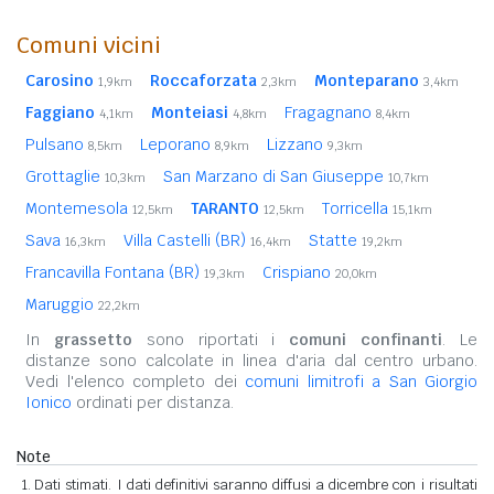
Comuni vicini
Carosino
Roccaforzata
Monteparano
1,9km
2,3km
3,4km
Faggiano
Monteiasi
Fragagnano
4,1km
4,8km
8,4km
Pulsano
Leporano
Lizzano
8,5km
8,9km
9,3km
Grottaglie
San Marzano di San Giuseppe
10,3km
10,7km
Montemesola
TARANTO
Torricella
12,5km
12,5km
15,1km
Sava
Villa Castelli (BR)
Statte
16,3km
16,4km
19,2km
Francavilla Fontana (BR)
Crispiano
19,3km
20,0km
Maruggio
22,2km
In
grassetto
sono riportati i
comuni confinanti
. Le
distanze sono calcolate in linea d'aria dal centro urbano.
Vedi l'elenco completo dei
comuni limitrofi a San Giorgio
Ionico
ordinati per distanza.
Note
Dati stimati. I dati definitivi saranno diffusi a dicembre con i risultati