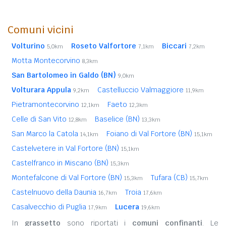
Comuni vicini
Volturino
Roseto Valfortore
Biccari
5,0km
7,1km
7,2km
Motta Montecorvino
8,3km
San Bartolomeo in Galdo (BN)
9,0km
Volturara Appula
Castelluccio Valmaggiore
9,2km
11,9km
Pietramontecorvino
Faeto
12,1km
12,3km
Celle di San Vito
Baselice (BN)
12,8km
13,3km
San Marco la Catola
Foiano di Val Fortore (BN)
14,1km
15,1km
Castelvetere in Val Fortore (BN)
15,1km
Castelfranco in Miscano (BN)
15,3km
Montefalcone di Val Fortore (BN)
Tufara (CB)
15,3km
15,7km
Castelnuovo della Daunia
Troia
16,7km
17,6km
Casalvecchio di Puglia
Lucera
17,9km
19,6km
In
grassetto
sono riportati i
comuni confinanti
. Le