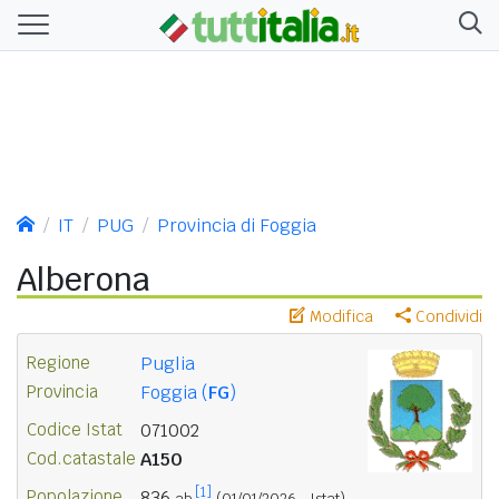
IT
PUG
Provincia di Foggia
Alberona
Modifica
Condividi
Regione
Puglia
Provincia
Foggia (
FG
)
Codice Istat
071002
Cod.catastale
A150
[1]
Popolazione
836
ab.
(01/01/2026 - Istat)