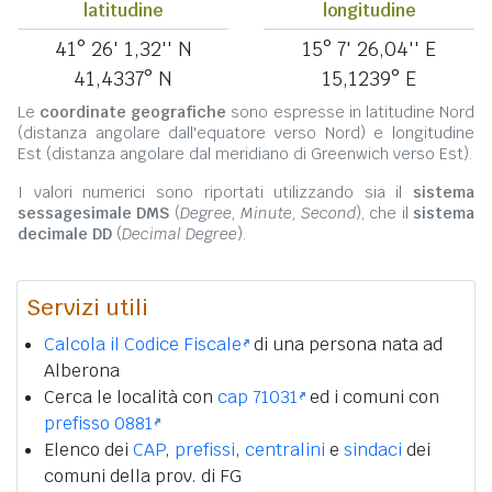
latitudine
longitudine
41° 26' 1,32'' N
15° 7' 26,04'' E
41,4337° N
15,1239° E
Le
coordinate geografiche
sono espresse in latitudine Nord
(distanza angolare dall'equatore verso Nord) e longitudine
Est (distanza angolare dal meridiano di Greenwich verso Est).
I valori numerici sono riportati utilizzando sia il
sistema
sessagesimale DMS
(
Degree, Minute, Second
), che il
sistema
decimale DD
(
Decimal Degree
).
Servizi utili
Calcola il Codice Fiscale
di una persona nata ad
Alberona
Cerca le località con
cap 71031
ed i comuni con
prefisso 0881
Elenco dei
CAP
,
prefissi
,
centralini
e
sindaci
dei
comuni della prov. di FG