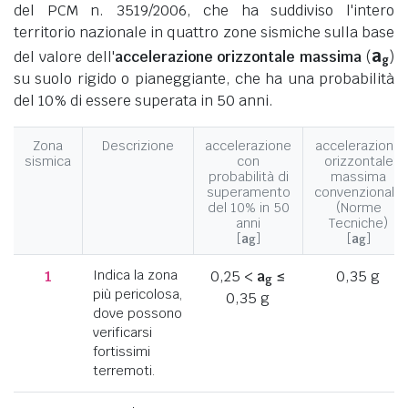
del PCM n. 3519/2006, che ha suddiviso l'intero
territorio nazionale in quattro zone sismiche sulla base
a
del valore dell'
accelerazione orizzontale massima
(
)
g
su suolo rigido o pianeggiante, che ha una probabilità
del 10% di essere superata in 50 anni.
Zona
Descrizione
accelerazione
accelerazione
sismica
con
orizzontale
probabilità di
massima
superamento
convenzionale
del 10% in 50
(Norme
anni
Tecniche)
[
a
]
[
a
]
g
g
1
Indica la zona
0,25 <
a
≤
0,35 g
g
più pericolosa,
0,35 g
dove possono
verificarsi
fortissimi
terremoti.