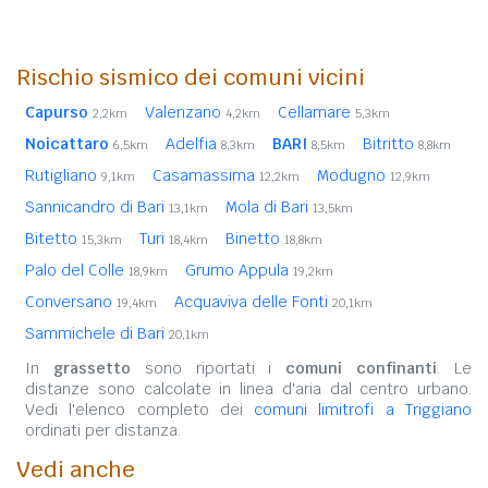
Rischio sismico dei comuni vicini
Capurso
Valenzano
Cellamare
2,2km
4,2km
5,3km
Noicattaro
Adelfia
BARI
Bitritto
6,5km
8,3km
8,5km
8,8km
Rutigliano
Casamassima
Modugno
9,1km
12,2km
12,9km
Sannicandro di Bari
Mola di Bari
13,1km
13,5km
Bitetto
Turi
Binetto
15,3km
18,4km
18,8km
Palo del Colle
Grumo Appula
18,9km
19,2km
Conversano
Acquaviva delle Fonti
19,4km
20,1km
Sammichele di Bari
20,1km
In
grassetto
sono riportati i
comuni confinanti
. Le
distanze sono calcolate in linea d'aria dal centro urbano.
Vedi l'elenco completo dei
comuni limitrofi a Triggiano
ordinati per distanza.
Vedi anche