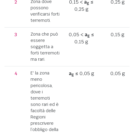
2
Zona dove
0,15 <
a
≤
0,25 g
g
possono
0,25 g
verificarsi forti
terremoti.
3
Zona che può
0,05 <
a
≤
0,15 g
g
essere
0,15 g
soggetta a
forti terremoti
ma rari.
4
E' la zona
a
≤ 0,05 g
0,05 g
g
meno
pericolosa,
dove i
terremoti
sono rari ed è
facoltà delle
Regioni
prescrivere
l’obbligo della