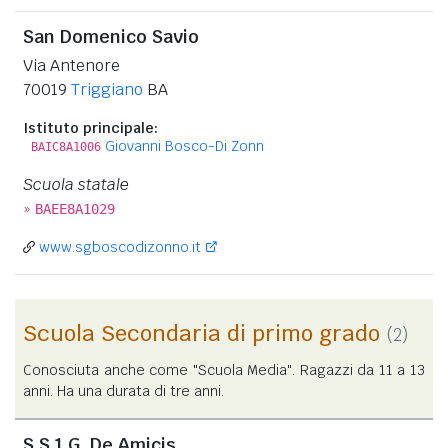
San Domenico Savio
Via Antenore
70019
Triggiano
BA
Istituto principale:
Giovanni Bosco-Di Zonn
BAIC8A1006
Scuola statale
»
BAEE8A1029
www.sgboscodizonno.it
Scuola Secondaria di primo grado
(2)
Conosciuta anche come "Scuola Media". Ragazzi da 11 a 13
anni. Ha una durata di tre anni.
S.S.1 G. De Amicis