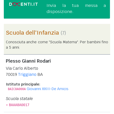
Invia la tua messa a
disposizione.
Scuola dell'Infanzia
(7)
Conosciuta anche come "Scuola Materna". Per bambini fino
a 5 anni.
Plesso Gianni Rodari
Via Carlo Alberto
70019
Triggiano
BA
Istituto principale:
Giovanni XXIII-De Amicis
BAIC8A000A
Scuola statale
»
BAAA8A0017