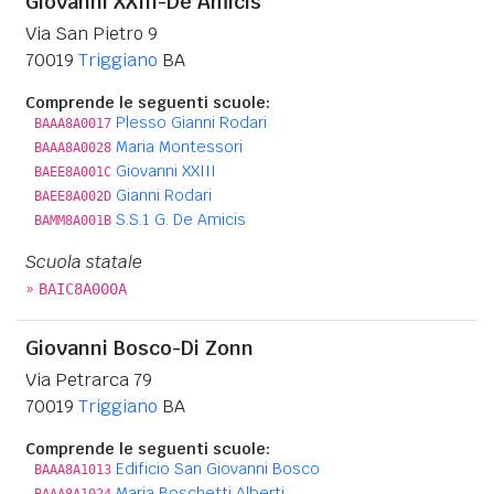
Giovanni XXIII-De Amicis
Via San Pietro 9
70019
Triggiano
BA
Comprende le seguenti scuole:
Plesso Gianni Rodari
BAAA8A0017
Maria Montessori
BAAA8A0028
Giovanni XXIII
BAEE8A001C
Gianni Rodari
BAEE8A002D
S.S.1 G. De Amicis
BAMM8A001B
Scuola statale
»
BAIC8A000A
Giovanni Bosco-Di Zonn
Via Petrarca 79
70019
Triggiano
BA
Comprende le seguenti scuole:
Edificio San Giovanni Bosco
BAAA8A1013
Maria Boschetti Alberti
BAAA8A1024