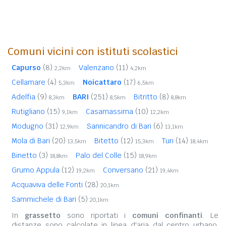
Comuni vicini con istituti scolastici
Capurso
(8)
Valenzano
(11)
2,2km
4,2km
Cellamare
(4)
Noicattaro
(17)
5,3km
6,5km
Adelfia
(9)
BARI
(251)
Bitritto
(8)
8,3km
8,5km
8,8km
Rutigliano
(15)
Casamassima
(10)
9,1km
12,2km
Modugno
(31)
Sannicandro di Bari
(6)
12,9km
13,1km
Mola di Bari
(20)
Bitetto
(12)
Turi
(14)
13,5km
15,3km
18,4km
Binetto
(3)
Palo del Colle
(15)
18,8km
18,9km
Grumo Appula
(12)
Conversano
(21)
19,2km
19,4km
Acquaviva delle Fonti
(28)
20,1km
Sammichele di Bari
(5)
20,1km
In
grassetto
sono riportati i
comuni confinanti
. Le
distanze sono calcolate in linea d'aria dal centro urbano.