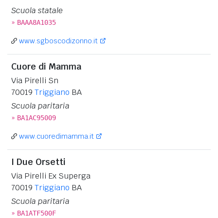
Scuola statale
»
BAAA8A1035
www.sgboscodizonno.it
Cuore di Mamma
Via Pirelli Sn
70019
Triggiano
BA
Scuola paritaria
»
BA1AC95009
www.cuoredimamma.it
I Due Orsetti
Via Pirelli Ex Superga
70019
Triggiano
BA
Scuola paritaria
»
BA1ATF500F