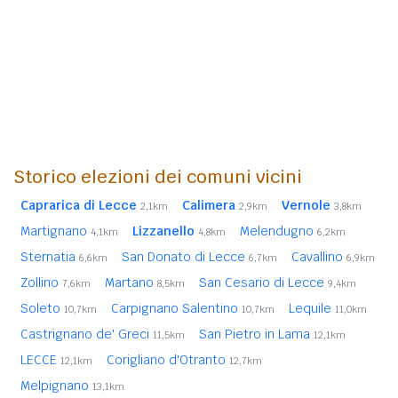
Storico elezioni dei comuni vicini
Caprarica di Lecce
Calimera
Vernole
2,1km
2,9km
3,8km
Martignano
Lizzanello
Melendugno
4,1km
4,8km
6,2km
Sternatia
San Donato di Lecce
Cavallino
6,6km
6,7km
6,9km
Zollino
Martano
San Cesario di Lecce
7,6km
8,5km
9,4km
Soleto
Carpignano Salentino
Lequile
10,7km
10,7km
11,0km
Castrignano de' Greci
San Pietro in Lama
11,5km
12,1km
LECCE
Corigliano d'Otranto
12,1km
12,7km
Melpignano
13,1km