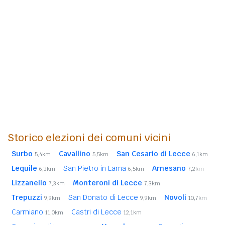
Storico elezioni dei comuni vicini
Surbo
Cavallino
San Cesario di Lecce
5,4km
5,5km
6,1km
Lequile
San Pietro in Lama
Arnesano
6,3km
6,5km
7,2km
Lizzanello
Monteroni di Lecce
7,3km
7,3km
Trepuzzi
San Donato di Lecce
Novoli
9,9km
9,9km
10,7km
Carmiano
Castri di Lecce
11,0km
12,1km