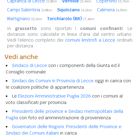
Caprarica di Lecce
Vernole
Copertino
12,8km
13,4km
13,7km
Campi Salentina
Squinzano
Calimera
13,8km
14,1km
14,9km
Martignano
Torchiarolo (BR)
15,1km
17,4km
In
grassetto
sono riportati i
comuni confinanti
. Le
distanze sono calcolate in linea d'aria dal centro urbano.
Vedi l'elenco completo dei
comuni limitrofi a Lecce
ordinati
per distanza.
Vedi anche
Sindaco di Lecce
con i componenti della Giunta ed il
Consiglio comunale.
Sindaci dei Comuni in Provincia di Lecce
oggi in carica con
le coalizioni politiche di appartenenza.
Le
Elezioni Amministrative Puglia 2026
con i comuni al
voto classificati per provincia.
Presidenti delle province e Sindaci metropolitani della
Puglia
con foto ed amministrazione di provenienza.
Governatori delle Regioni, Presidenti delle Province e
Sindaci dei Comuni italiani
in carica.