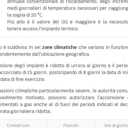
annuale convenzionale di riscaldamento, degli increm
medi giornalieri di temperatura necessari per raggiun
la soglia di 20 °C.
Più alto è il valore del GG e maggiore è la necessit
tenere acceso l'impianto termico.
ano è suddiviso in sei
zone climatiche
che variano in funzion
pendentemente dall'ubicazione geografica.
nsione degli impianti è ridotto di un’ora al giorno e il perio
corciato di 15 giorni, posticipando di 8 giorni la data di ini
 data di fine esercizio.
uazioni climatiche particolarmente severe, le autorità comu
vedimento motivato, possono autorizzare l’accensione 
limentati a gas anche al di fuori dei periodi indicati al dec
ata giornaliera ridotta.
Comuni con
Periodo
Ore al giorn