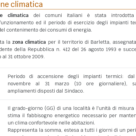
one climatica
ne climatica
dei comuni italiani è stata introdotta
funzionamento ed il periodo di esercizio degli impianti te
ni del contenimento dei consumi di energia.
ata la
zona climatica
per il territorio di Barletta, assegnat
dente della Repubblica n. 412 del 26 agosto 1993 e succe
 al 31 ottobre 2009.
Periodo di accensione degli impianti termici: da
novembre al 31 marzo (10 ore giornaliere), sa
ampliamenti disposti dal Sindaco.
Il grado-giorno (GG) di una località è l'unità di misura
stima il fabbisogno energetico necessario per mante
un clima confortevole nelle abitazioni.
Rappresenta la somma, estesa a tutti i giorni di un per