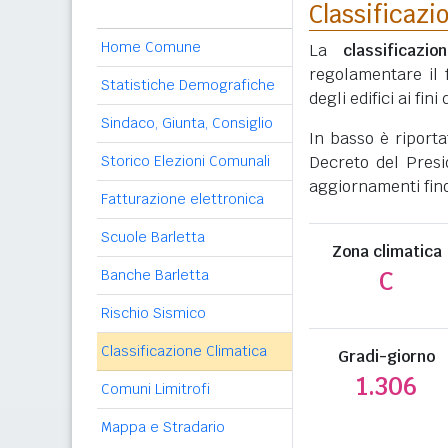
Classificazi
Home Comune
La
classificazio
regolamentare il 
Statistiche Demografiche
degli edifici ai fi
Sindaco, Giunta, Consiglio
In basso è riport
Storico Elezioni Comunali
Decreto del Presi
aggiornamenti fino
Fatturazione elettronica
Scuole Barletta
Zona climatica
Banche Barletta
C
Rischio Sismico
Classificazione Climatica
Gradi-giorno
1.306
Comuni Limitrofi
Mappa e Stradario