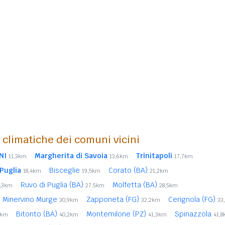
i climatiche dei comuni vicini
NI
Margherita di Savoia
Trinitapoli
11,3km
13,6km
17,7km
Puglia
Bisceglie
Corato (BA)
18,4km
19,5km
21,2km
Ruvo di Puglia (BA)
Molfetta (BA)
1,3km
27,5km
28,5km
Minervino Murge
Zapponeta (FG)
Cerignola (FG)
30,9km
32,2km
33
Bitonto (BA)
Montemilone (PZ)
Spinazzola
4km
40,2km
41,3km
41,