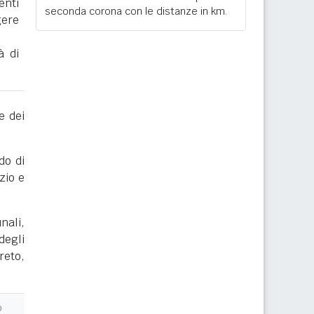
enti
seconda corona con le distanze in km.
gere
à di
e dei
do di
zio e
nali,
degli
reto,
o