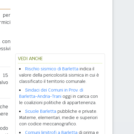
 per
rmici
a con
ssivi
VEDI ANCHE
Rischio sismico di Barletta
indica il
l 15
valore della pericolosità sismica in cui è
classificato il territorio comunale.
lvo
Sindaci dei Comuni in Prov. di
Barletta-Andria-Trani
oggi in carica con
le coalizioni politiche di appartenenza.
 che
Scuole Barletta
pubbliche e private.
nere
Materne, elementari, medie e superiori
con codice meccanografico.
iodo
Comuni limitrofi a Barletta
di prima e