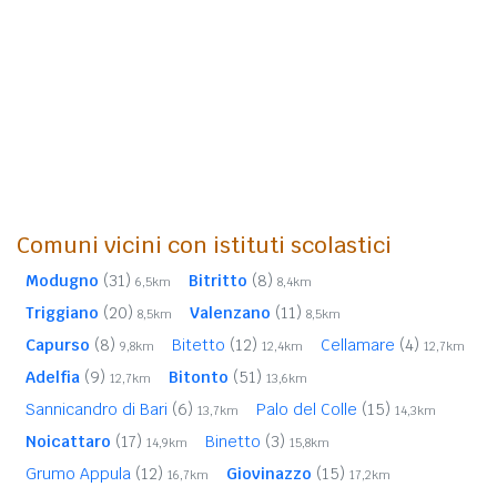
Comuni vicini con istituti scolastici
Modugno
(31)
Bitritto
(8)
6,5km
8,4km
Triggiano
(20)
Valenzano
(11)
8,5km
8,5km
Capurso
(8)
Bitetto
(12)
Cellamare
(4)
9,8km
12,4km
12,7km
Adelfia
(9)
Bitonto
(51)
12,7km
13,6km
Sannicandro di Bari
(6)
Palo del Colle
(15)
13,7km
14,3km
Noicattaro
(17)
Binetto
(3)
14,9km
15,8km
Grumo Appula
(12)
Giovinazzo
(15)
16,7km
17,2km