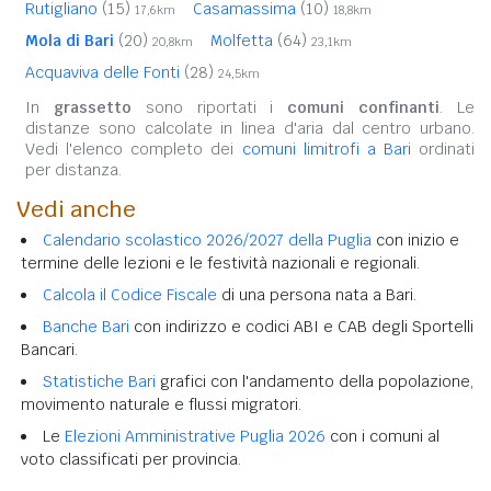
Rutigliano
(15)
Casamassima
(10)
17,6km
18,8km
Mola di Bari
(20)
Molfetta
(64)
20,8km
23,1km
Acquaviva delle Fonti
(28)
24,5km
In
grassetto
sono riportati i
comuni confinanti
. Le
distanze sono calcolate in linea d'aria dal centro urbano.
Vedi l'elenco completo dei
comuni limitrofi a Bari
ordinati
per distanza.
Vedi anche
Calendario scolastico 2026/2027 della Puglia
con inizio e
termine delle lezioni e le festività nazionali e regionali.
Calcola il Codice Fiscale
di una persona nata a Bari.
Banche Bari
con indirizzo e codici ABI e CAB degli Sportelli
Bancari.
Statistiche Bari
grafici con l'andamento della popolazione,
movimento naturale e flussi migratori.
Le
Elezioni Amministrative Puglia 2026
con i comuni al
voto classificati per provincia.