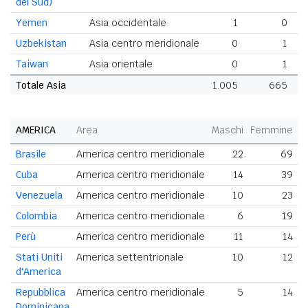
del Sud)
Yemen
Asia occidentale
1
0
Uzbekistan
Asia centro meridionale
0
1
Taiwan
Asia orientale
0
1
Totale Asia
1.005
665
1
AMERICA
Area
Maschi
Femmine
T
Brasile
America centro meridionale
22
69
Cuba
America centro meridionale
14
39
Venezuela
America centro meridionale
10
23
Colombia
America centro meridionale
6
19
Perù
America centro meridionale
11
14
Stati Uniti
America settentrionale
10
12
d'America
Repubblica
America centro meridionale
5
14
Dominicana