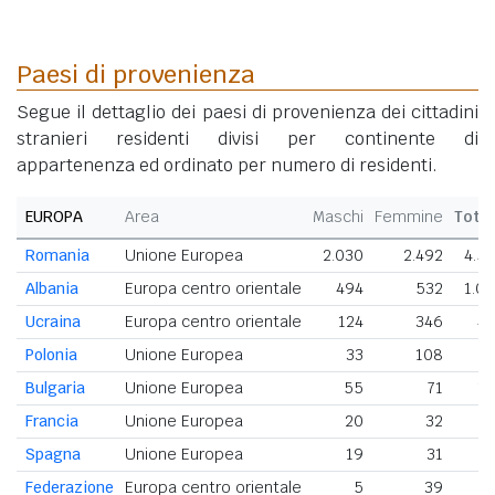
Paesi di provenienza
Segue il dettaglio dei paesi di provenienza dei cittadini
stranieri residenti divisi per continente di
appartenenza ed ordinato per numero di residenti.
EUROPA
Area
Maschi
Femmine
Tota
Romania
Unione Europea
2.030
2.492
4.5
Albania
Europa centro orientale
494
532
1.0
Ucraina
Europa centro orientale
124
346
4
Polonia
Unione Europea
33
108
1
Bulgaria
Unione Europea
55
71
1
Francia
Unione Europea
20
32
5
Spagna
Unione Europea
19
31
5
Federazione
Europa centro orientale
5
39