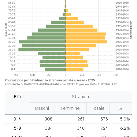
Età
Stranieri
Maschi
Femmine
Totale
%
0-4
308
267
575
5,0%
5-9
384
340
724
6,2%