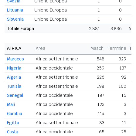
Svezia
Unione Europea
1
0
Lituania
Unione Europea
1
0
Slovenia
Unione Europea
1
0
Totale Europa
2.881
3.836
6.7
AFRICA
Area
Maschi
Femmine
To
Marocco
Africa settentrionale
548
329
Nigeria
Africa occidentale
259
137
Algeria
Africa settentrionale
226
92
Tunisia
Africa settentrionale
198
100
Senegal
Africa occidentale
187
16
Mali
Africa occidentale
123
3
Gambia
Africa occidentale
114
3
Egitto
Africa settentrionale
83
11
Costa
Africa occidentale
65
25