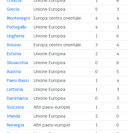
Croazia
Unione Europea
1
8
Grecia
Unione Europea
5
3
Montenegro
Europa centro orientale
4
4
Portogallo
Unione Europea
4
3
Ungheria
Unione Europea
1
6
Kosovo
Europa centro orientale
3
4
Estonia
Unione Europea
2
4
Slovacchia
Unione Europea
0
6
Austria
Unione Europea
0
5
Paesi Bassi
Unione Europea
1
4
Lettonia
Unione Europea
1
3
Danimarca
Unione Europea
0
3
Svizzera
Altri paesi europei
1
2
Irlanda
Unione Europea
2
0
Norvegia
Altri paesi europei
1
0