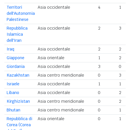
Territori
Asia occidentale
4
1
dell'Autonomia
Palestinese
Repubblica
Asia occidentale
2
3
Islamica
dell'Iran
Iraq
Asia occidentale
2
2
Giappone
Asia orientale
1
2
Giordania
Asia occidentale
3
0
Kazakhstan
Asia centro meridionale
0
3
Israele
Asia occidentale
1
1
Libano
Asia occidentale
0
2
Kirghizistan
Asia centro meridionale
0
2
Bhutan
Asia centro meridionale
0
1
Repubblica di
Asia orientale
0
1
Corea (Corea