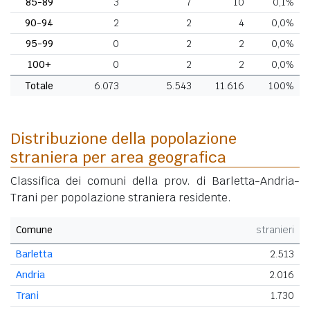
85-89
3
7
10
0,1%
90-94
2
2
4
0,0%
95-99
0
2
2
0,0%
100+
0
2
2
0,0%
Totale
6.073
5.543
11.616
100%
Distribuzione della popolazione
straniera per area geografica
Classifica dei comuni della prov. di Barletta-Andria-
Trani per popolazione straniera residente.
Comune
stranieri
Barletta
2.513
Andria
2.016
Trani
1.730