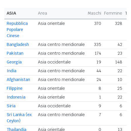
ASIA
Area
Maschi
Femmine
To
Repubblica
Asia orientale
370
328
Popolare
Cinese
Bangladesh
Asia centro meridionale
335
42
Pakistan
Asia centro meridionale
174
23
Georgia
Asia occidentale
19
148
India
Asia centro meridionale
44
22
Afghanistan
Asia centro meridionale
24
10
Filippine
Asia orientale
8
25
Indonesia
Asia orientale
1
22
Siria
Asia occidentale
9
6
Sri Lanka (ex
Asia centro meridionale
7
6
Ceylon)
Thailandia
Asia orientale
0
13