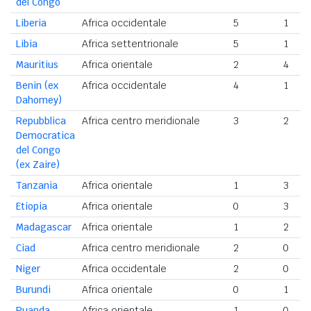
del Congo
Liberia
Africa occidentale
5
1
Libia
Africa settentrionale
5
1
Mauritius
Africa orientale
2
4
Benin (ex
Africa occidentale
4
1
Dahomey)
Repubblica
Africa centro meridionale
3
2
Democratica
del Congo
(ex Zaire)
Tanzania
Africa orientale
1
3
Etiopia
Africa orientale
0
3
Madagascar
Africa orientale
1
2
Ciad
Africa centro meridionale
2
0
Niger
Africa occidentale
2
0
Burundi
Africa orientale
0
1
Ruanda
Africa orientale
1
0