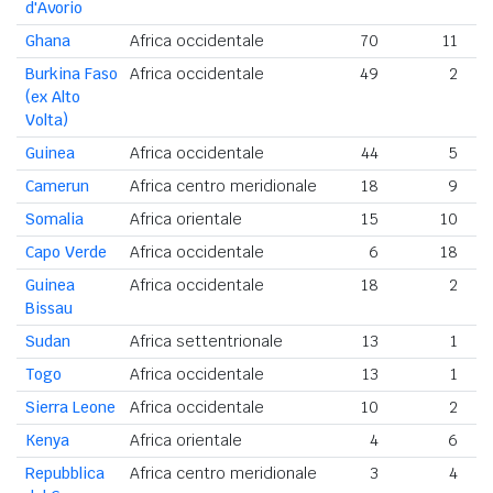
d'Avorio
Ghana
Africa occidentale
70
11
Burkina Faso
Africa occidentale
49
2
(ex Alto
Volta)
Guinea
Africa occidentale
44
5
Camerun
Africa centro meridionale
18
9
Somalia
Africa orientale
15
10
Capo Verde
Africa occidentale
6
18
Guinea
Africa occidentale
18
2
Bissau
Sudan
Africa settentrionale
13
1
Togo
Africa occidentale
13
1
Sierra Leone
Africa occidentale
10
2
Kenya
Africa orientale
4
6
Repubblica
Africa centro meridionale
3
4