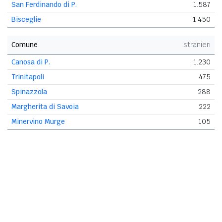
San Ferdinando di P.
1.587
Bisceglie
1.450
Comune
stranieri
Canosa di P.
1.230
Trinitapoli
475
Spinazzola
288
Margherita di Savoia
222
Minervino Murge
105