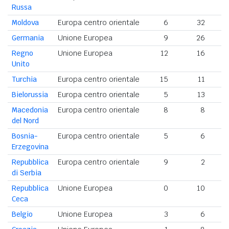
Russa
Moldova
Europa centro orientale
6
32
3
Germania
Unione Europea
9
26
3
Regno
Unione Europea
12
16
2
Unito
Turchia
Europa centro orientale
15
11
2
Bielorussia
Europa centro orientale
5
13
Macedonia
Europa centro orientale
8
8
del Nord
Bosnia-
Europa centro orientale
5
6
Erzegovina
Repubblica
Europa centro orientale
9
2
di Serbia
Repubblica
Unione Europea
0
10
Ceca
Belgio
Unione Europea
3
6