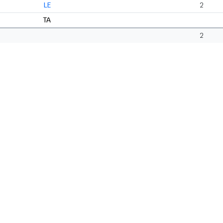
LE
2
TA
2