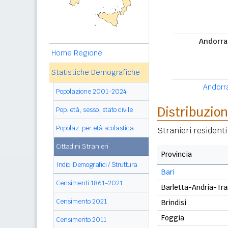
Andorran
Home Regione
Statistiche Demografiche
Andorran
Popolazione 2001-2024
Distribuzion
Pop. età, sesso, stato civile
Popolaz. per età scolastica
Stranieri resident
Cittadini Stranieri
Provincia
Indici Demografici / Struttura
Bari
Censimenti 1861-2021
Barletta-Andria-Tra
Censimento 2021
Brindisi
Foggia
Censimento 2011