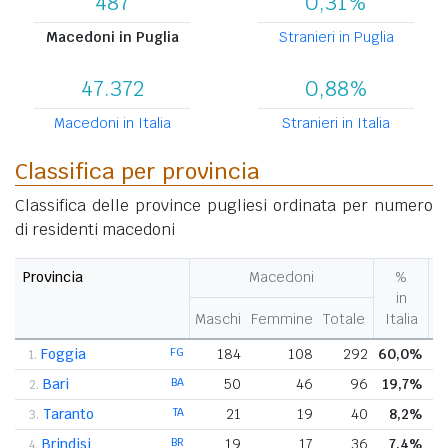
487
0,31%
Macedoni in Puglia
Stranieri in Puglia
47.372
0,88%
Macedoni in Italia
Stranieri in Italia
Classifica per provincia
Classifica delle province pugliesi ordinata per numero
di residenti macedoni
Provincia
Macedoni
%
in
Maschi
Femmine
Totale
Italia
r
Foggia
FG
184
108
292
60,0%
1.
Bari
BA
50
46
96
19,7%
2.
Taranto
TA
21
19
40
8,2%
3.
Brindisi
BR
19
17
36
7,4%
4.