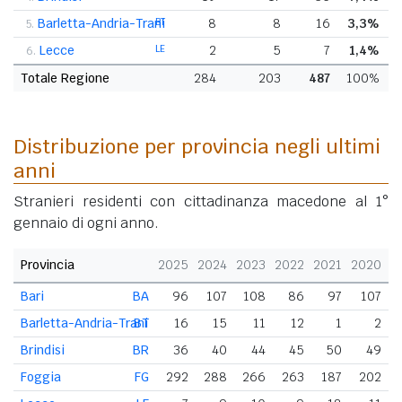
Barletta-Andria-Trani
BT
8
8
16
3,3%
5.
Lecce
LE
2
5
7
1,4%
6.
Totale Regione
284
203
487
100%
Distribuzione per provincia negli ultimi
anni
Stranieri residenti con cittadinanza macedone al 1°
gennaio di ogni anno.
Provincia
2025
2024
2023
2022
2021
2020
Bari
BA
96
107
108
86
97
107
Barletta-Andria-Trani
BT
16
15
11
12
1
2
Brindisi
BR
36
40
44
45
50
49
Foggia
FG
292
288
266
263
187
202