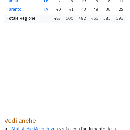
Lecce
LE
7
9
10
9
18
11
Taranto
TA
40
41
43
48
30
22
Totale Regione
487
500
482
463
383
393
Vedi anche
Statistiche Melendugno
grafici con l'andamento della