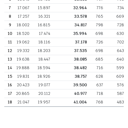
7
17.067
15.897
32.964
776
734
8
17.257
16.321
33.578
765
669
9
18.002
16.815
34.817
798
728
10
18.520
17.474
35.994
698
630
11
19.062
18.116
37.178
726
702
12
19.332
18.203
37.535
698
643
13
19.638
18.447
38.085
685
640
14
19.888
18.594
38.482
716
599
15
19.831
18.926
38.757
628
609
16
20.423
19.077
39.500
637
576
17
20.865
20.112
40.977
718
587
18
21.047
19.957
41.004
768
483