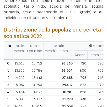
evidenziando con colori diversi i differenti cicli
scolastici (asilo nido, scuola dell'infanzia, scuola
primaria, scuola secondaria di I e II grado) e gli
individui con cittadinanza straniera.
Distribuzione della popolazione per età
scolastica 2022
Età
Totale
Totale
Totale
di cui stran
Maschi
Femmine
Maschi+Femmine
Maschi
Femmine
0
13.613
12.752
26.365
720
682
1
13.720
12.784
26.504
800
706
2
14.245
13.443
27.688
793
764
3
15.067
13.950
29.017
833
779
4
15.454
14.827
30.281
826
815
5
16.081
15.147
31.228
888
818
6
16.143
15.415
31.558
797
793