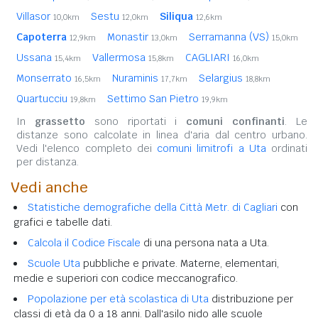
Villasor
Sestu
Siliqua
10,0km
12,0km
12,6km
Capoterra
Monastir
Serramanna (VS)
12,9km
13,0km
15,0km
Ussana
Vallermosa
CAGLIARI
15,4km
15,8km
16,0km
Monserrato
Nuraminis
Selargius
16,5km
17,7km
18,8km
Quartucciu
Settimo San Pietro
19,8km
19,9km
In
grassetto
sono riportati i
comuni confinanti
. Le
distanze sono calcolate in linea d'aria dal centro urbano.
Vedi l'elenco completo dei
comuni limitrofi a Uta
ordinati
per distanza.
Vedi anche
Statistiche demografiche della Città Metr. di Cagliari
con
grafici e tabelle dati.
Calcola il Codice Fiscale
di una persona nata a Uta.
Scuole Uta
pubbliche e private. Materne, elementari,
medie e superiori con codice meccanografico.
Popolazione per età scolastica di Uta
distribuzione per
classi di età da 0 a 18 anni. Dall'asilo nido alle scuole