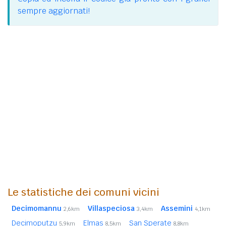
sempre aggiornati!
Le statistiche dei comuni vicini
Decimomannu
Villaspeciosa
Assemini
2,6km
3,4km
4,1km
Decimoputzu
Elmas
San Sperate
5,9km
8,5km
8,8km