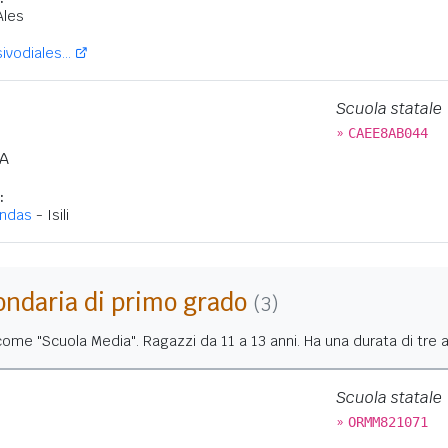
Ales
vodiales...
Scuola statale
»
CAEE8AB044
A
:
andas
- Isili
ondaria di primo grado
(3)
me "Scuola Media". Ragazzi da 11 a 13 anni. Ha una durata di tre a
Scuola statale
»
ORMM821071