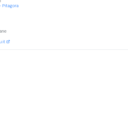
:
- Pitagora
:
ane
.it