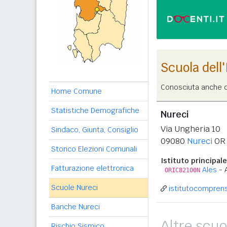
Scuola dell
Conosciuta anche c
Home Comune
Statistiche Demografiche
Nureci
Via Ungheria 10
Sindaco, Giunta, Consiglio
09080
Nureci
OR
Storico Elezioni Comunali
Istituto principale
Fatturazione elettronica
Ales
- 
ORIC82100N
Scuole Nureci
istitutocomprensi
Banche Nureci
Altre scuo
Rischio Sismico