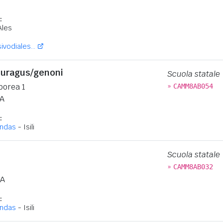
:
Ales
vodiales...
Nuragus/genoni
Scuola statale
»
borea 1
CAMM8AB054
A
:
andas
- Isili
Scuola statale
»
CAMM8AB032
A
:
andas
- Isili