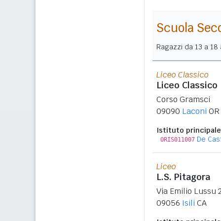
Scuola Sec
Ragazzi da 13 a 18 a
Liceo Classico
Liceo Classico
Corso Gramsci
09090
Laconi
OR
Istituto principale
De Cas
ORIS011007
Liceo
L.S. Pitagora
Via Emilio Lussu 2 
09056
Isili
CA