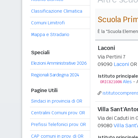
Classificazione Climatica
Scuola Pri
Comuni Limitrofi
È la "Scuola Elemen
Mappa e Stradario
Laconi
Speciali
Via Pertini 7
Elezioni Amministrative 2026
09090
Laconi
OR
Regionali Sardegna 2024
Istituto principale
Ales
- 
ORIC82100N
Pagine Utili
istitutocomprensi
Sindaci in provincia di OR
Villa Sant'Anto
Centralini Comuni prov. OR
Via dei Caduti in 
Prefissi Telefonici prov. OR
09080
Villa Sant
CAP comuni in prov. di OR
Istituto principale