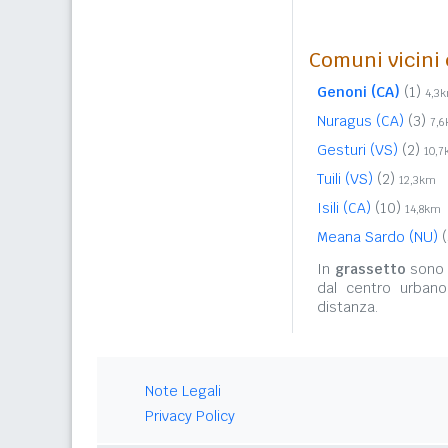
Comuni vicini c
Genoni (CA)
(1)
4,3
Nuragus (CA)
(3)
7,
Gesturi (VS)
(2)
10,
Tuili (VS)
(2)
12,3km
Isili (CA)
(10)
14,8km
Meana Sardo (NU)
(
In
grassetto
sono r
dal centro urbano
distanza.
Note Legali
Privacy Policy