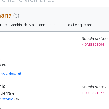
maria
(3)
tare". Bambini da 5 a 11 anni. Ha una durata di cinque anni.
Scuola statale
»
OREE821094
:
Ales
vodiales...
nio
Scuola statale
»
Guerra 4
OREE821072
'Antonio
OR
: