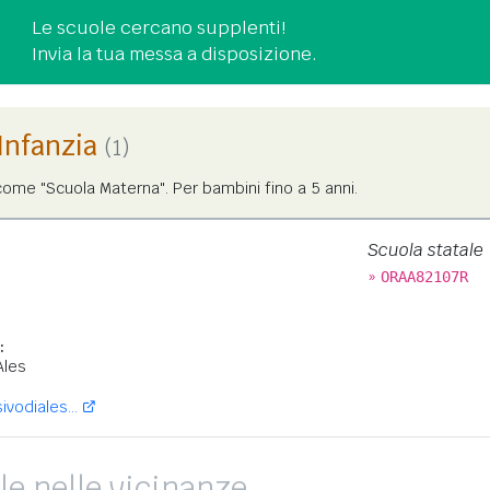
Le scuole cercano supplenti!
Invia la tua messa a disposizione.
'Infanzia
(1)
ome "Scuola Materna". Per bambini fino a 5 anni.
Scuola statale
»
ORAA82107R
:
Ales
vodiales...
le nelle vicinanze