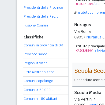
Ales
- 
ORIC82100N
Presidenti delle Province
istitutocomprensi
Presidenti delle Regioni
Nuragus
Fusione Comuni
Via Roma
Classifiche
09057
Nuragus
C
Comuni in provincia di OR
Istituto principale
Isili-M
CAIC8AB00V
Province sarde
Regioni italiane
Scuola Sec
Città Metropolitane
Conosciuta anche co
Comuni capoluogo
Comuni
>
60.000 abitanti
Scuola Media
Comuni
<
150 abitanti
Via Pertini 4
09090
Laconi
OR