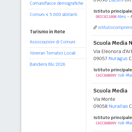
Comuni/fasce demografiche
Istituto principale
Comuni
<
5.000 abitanti
Ales
- 
ORIC82100N
istitutocomprensi
Turismo in Rete
Associazioni di Comuni
Scuola Media 
Via Eleonora d'Ar
Itinerari Tematici Locali
09057
Nuragus
C
Bandiera Blu 2026
Istituto principale
Isili-M
CAIC8AB00V
Scuola Media
Via Monte
09058
Nurallao
C
Istituto principale
Isili-M
CAIC8AB00V