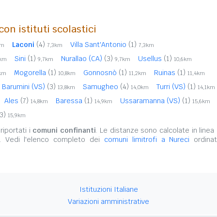
on istituti scolastici
Laconi
(4)
Villa Sant'Antonio
(1)
km
7,3km
7,3km
Sini
(1)
Nurallao (CA)
(3)
Usellus
(1)
6km
9,7km
9,7km
10,6km
Mogorella
(1)
Gonnosnò
(1)
Ruinas
(1)
7km
10,8km
11,2km
11,4km
Barumini (VS)
(3)
Samugheo
(4)
Turri (VS)
(1)
13,8km
14,0km
14,1km
Ales
(7)
Baressa
(1)
Ussaramanna (VS)
(1)
14,8km
14,9km
15,6km
3)
15,9km
iportati i
comuni confinanti
. Le distanze sono calcolate in linea 
. Vedi l'elenco completo dei
comuni limitrofi a Nureci
ordinat
Istituzioni Italiane
Variazioni amministrative