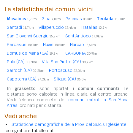
Le statistiche dei comuni vicini
Masainas
Giba
Piscinas
Teulada
5,7km
7,8km
8,3km
11,5km
Santadi
Villaperuccio
Tratalias
11,7km
12,4km
12,7km
San Giovanni Suergiu
Sant'Antioco
16,3km
17,9km
Perdaxius
Nuxis
Narcao
18,0km
18,6km
18,6km
Domus de Maria (CA)
CARBONIA
19,9km
20,9km
Pula (CA)
Villa San Pietro (CA)
30,7km
30,7km
Sarroch (CA)
Portoscuso
32,2km
32,3km
Capoterra (CA)
Siliqua (CA)
34,2km
36,0km
In
grassetto
sono riportati i
comuni confinanti
. Le
distanze sono calcolate in linea d'aria dal centro urbano.
Vedi l'elenco completo dei
comuni limitrofi a Sant'Anna
Arresi
ordinati per distanza.
Vedi anche
Statistiche demografiche della Prov. del Sulcis Iglesiente
con grafici e tabelle dati.