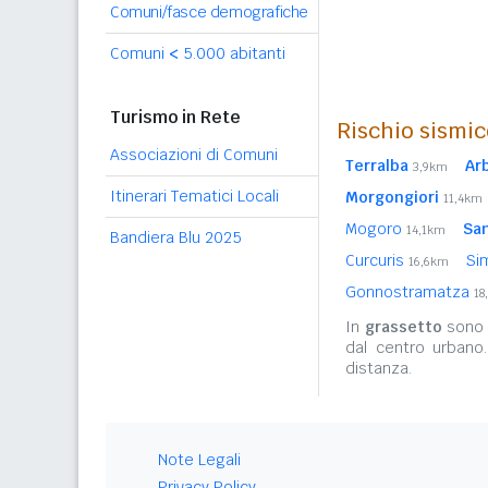
Comuni/fasce demografiche
Comuni
<
5.000 abitanti
Turismo in Rete
Rischio sismic
Associazioni di Comuni
Terralba
Ar
3,9km
Itinerari Tematici Locali
Morgongiori
11,4km
Mogoro
San
14,1km
Bandiera Blu 2025
Curcuris
Si
16,6km
Gonnostramatza
18
In
grassetto
sono r
dal centro urbano
distanza.
Note Legali
Privacy Policy