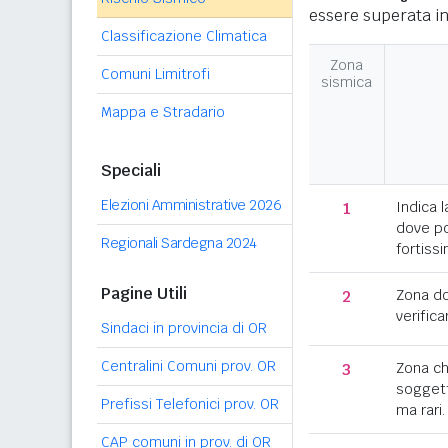
essere superata in
Classificazione Climatica
Zona
Comuni Limitrofi
sismica
Mappa e Stradario
Speciali
Elezioni Amministrative 2026
1
Indica l
dove po
Regionali Sardegna 2024
fortissi
Pagine Utili
2
Zona d
verifica
Sindaci in provincia di OR
Centralini Comuni prov. OR
3
Zona c
soggett
Prefissi Telefonici prov. OR
ma rari.
CAP comuni in prov. di OR