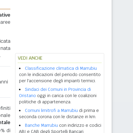
ative
 aree
icata
rnata
.
VEDI ANCHE
Classificazione climatica di Marrubiu
con le indicazioni del periodo consentito
per l'accensione degli impianti termici.
anni
Sindaci dei Comuni in Provincia di
Oristano
oggi in carica con le coalizioni
politiche di appartenenza.
initi
Comuni limitrofi a Marrubiu
di prima e
onale
seconda corona con le distanze in km.
ntale
Banche Marrubiu
con indirizzo e codici
0% di
ABI e CAB degli Sportelli Bancari.