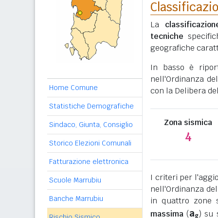
Classificazi
La
classificazio
tecniche
specific
geografiche caratt
In basso è ripo
nell'Ordinanza del
Home Comune
con la Delibera de
Statistiche Demografiche
Zona sismica
Sindaco, Giunta, Consiglio
4
Storico Elezioni Comunali
Fatturazione elettronica
I criteri per l'ag
Scuole Marrubiu
nell'Ordinanza del
Banche Marrubiu
in quattro zone s
a
massima
(
) su 
g
Rischio Sismico