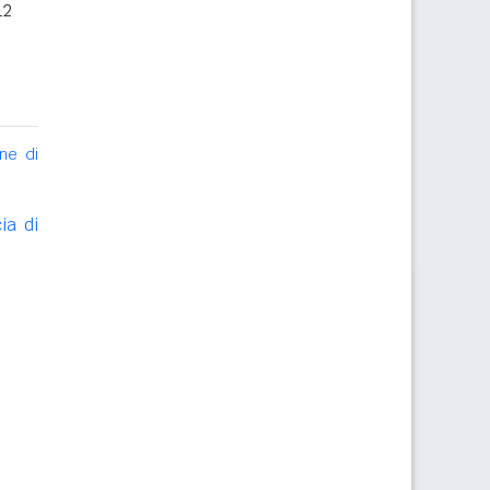
12
ne di
ia di