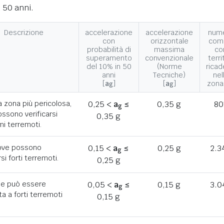
 50 anni.
Descrizione
accelerazione
accelerazione
num
con
orizzontale
com
probabilità di
massima
co
superamento
convenzionale
terri
del 10% in 50
(Norme
ricad
anni
Tecniche)
nel
[
a
]
[
a
]
zona
g
g
a zona più pericolosa,
0,25 <
a
≤
0,35 g
80
g
ssono verificarsi
0,35 g
mi terremoti.
ove possono
0,15 <
a
≤
0,25 g
2.3
g
rsi forti terremoti.
0,25 g
he può essere
0,05 <
a
≤
0,15 g
3.0
g
a a forti terremoti
0,15 g