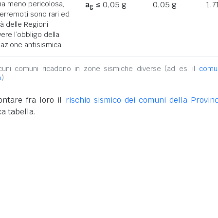
ona meno pericolosa,
a
≤ 0,05 g
0,05 g
1.7
g
terremoti sono rari ed
tà delle Regioni
ere l’obbligo della
azione antisismica.
alcuni comuni ricadono in zone sismiche diverse (ad es. il
comu
o
).
ntare fra loro il
rischio sismico dei comuni della Provinc
a tabella.