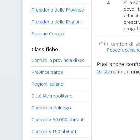
4
E' la z
dove i 
Presidenti delle Province
è facol
Presidenti delle Regioni
prescriv
progett
Fusione Comuni
(*):
I territori di 
Classifiche
Pescorocchian
Comuni in provincia di OR
Puoi anche confro
Oristano
in un'unic
Province sarde
Regioni italiane
Città Metropolitane
Comuni capoluogo
Comuni
>
60.000 abitanti
Comuni
<
150 abitanti