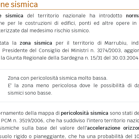
one sismica
ne sismica
del territorio nazionale ha introdotto
norm
he per le costruzioni di edifici, ponti ed altre opere in
erizzate dal medesimo rischio sismico.
rtata la
zona sismica
per il territorio di Marrubiu, ind
 Presidente del Consiglio dei Ministri n. 3274/2003, aggio
lla Giunta Regionale della Sardegna n. 15/31 del 30.03.2004
Zona con pericolosità sismica molto bassa.
E' la zona meno pericolosa dove le possibilità di d
sismici sono basse.
giornamento della mappa di
pericolosità sismica
sono stati def
 PCM n. 3519/2006, che ha suddiviso l'intero territorio nazi
ismiche sulla base del valore dell'
accelerazione orizzo
suolo rigido o pianeggiante, che ha una probabilità del 1