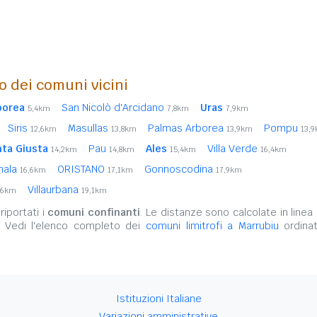
o dei comuni vicini
borea
San Nicolò d'Arcidano
Uras
5,4km
7,8km
7,9km
Siris
Masullas
Palmas Arborea
Pompu
12,6km
13,8km
13,9km
13,
ta Giusta
Pau
Ales
Villa Verde
14,2km
14,8km
15,4km
16,4km
mala
ORISTANO
Gonnoscodina
16,6km
17,1km
17,9km
Villaurbana
,6km
19,1km
iportati i
comuni confinanti
. Le distanze sono calcolate in linea 
. Vedi l'elenco completo dei
comuni limitrofi a Marrubiu
ordinat
Istituzioni Italiane
Variazioni amministrative