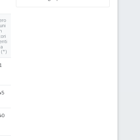
ero
uni
n
tori
enti
la
 (*)
1
45
40