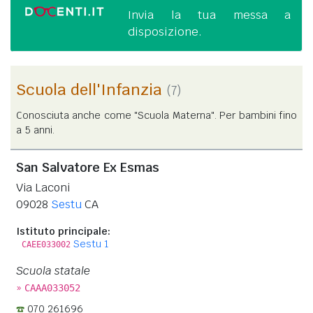
Invia la tua messa a
disposizione.
Scuola dell'Infanzia
(7)
Conosciuta anche come "Scuola Materna". Per bambini fino
a 5 anni.
San Salvatore Ex Esmas
Via Laconi
09028
Sestu
CA
Istituto principale:
Sestu 1
CAEE033002
Scuola statale
»
CAAA033052
070 261696