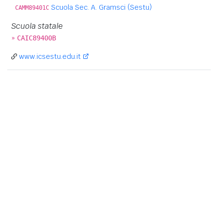
Scuola Sec. A. Gramsci (Sestu)
CAMM89401C
Scuola statale
»
CAIC89400B
www.icsestu.edu.it