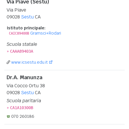
Via Piave (Sestu)
Via Piave
09028
Sestu
CA
Istituto principale:
Gramsci+Rodari
CAIC89400B
Scuola statale
»
CAAA89403A
www.icsestu.edu.it
Dr.A. Manunza
Via Cocco Ortu 38
09028
Sestu
CA
Scuola paritaria
»
CA1A10300B
070 260186