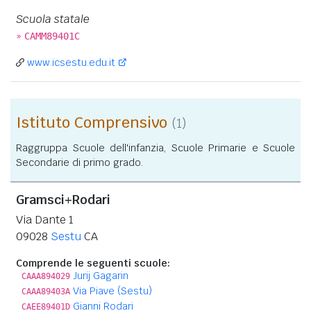
Scuola statale
»
CAMM89401C
www.icsestu.edu.it
Istituto Comprensivo
(1)
Raggruppa Scuole dell'infanzia, Scuole Primarie e Scuole
Secondarie di primo grado.
Gramsci+Rodari
Via Dante 1
09028
Sestu
CA
Comprende le seguenti scuole:
Jurij Gagarin
CAAA894029
Via Piave (Sestu)
CAAA89403A
Gianni Rodari
CAEE89401D