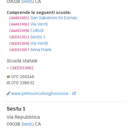
09028
Sestu
CA
Comprende le seguenti scuole:
San Salvatore Ex Esmas
CAAA033052
Via Verdi
CAAA033063
Collodi
CAAA033096
Sestu 1
CAEE033013
Via Verdi
CAEE033046
Anna Frank
CAEE033057
Scuola statale
»
CAEE033002
070 260146
070 238632
www.primocircolosgboscose...
Sestu 1
Via Repubblica
09028
Sestu
CA