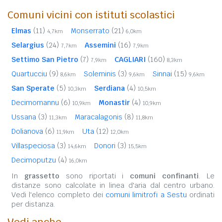
Comuni vicini con istituti scolastici
Elmas
(11)
Monserrato
(21)
4,7km
6,0km
Selargius
(24)
Assemini
(16)
7,7km
7,9km
Settimo San Pietro
(7)
CAGLIARI
(160)
7,9km
8,3km
Quartucciu
(9)
Soleminis
(3)
Sinnai
(15)
8,6km
9,6km
9,6km
San Sperate
(5)
Serdiana
(4)
10,3km
10,5km
Decimomannu
(6)
Monastir
(4)
10,9km
10,9km
Ussana
(3)
Maracalagonis
(8)
11,3km
11,8km
Dolianova
(6)
Uta
(12)
11,9km
12,0km
Villaspeciosa
(3)
Donori
(3)
14,6km
15,5km
Decimoputzu
(4)
16,0km
In
grassetto
sono riportati i
comuni confinanti
. Le
distanze sono calcolate in linea d'aria dal centro urbano.
Vedi l'elenco completo dei
comuni limitrofi a Sestu
ordinati
per distanza.
Vedi anche