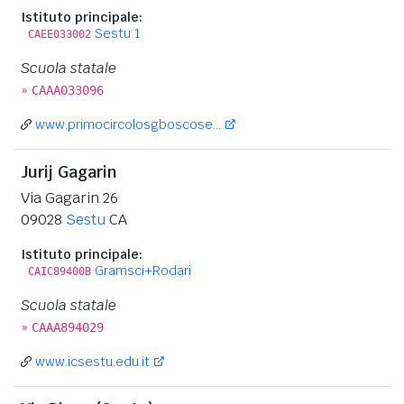
Istituto principale:
Sestu 1
CAEE033002
Scuola statale
»
CAAA033096
www.primocircolosgboscose...
Jurij Gagarin
Via Gagarin 26
09028
Sestu
CA
Istituto principale:
Gramsci+Rodari
CAIC89400B
Scuola statale
»
CAAA894029
www.icsestu.edu.it