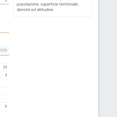
2
popolazione, superficie territoriale,
densità ed altitudine.
2020
23
3
5