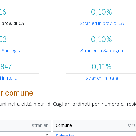
16
0,10%
n prov. di CA
Stranieri in prov. di CA
53
0,10%
in Sardegna
Stranieri in Sardegna
.847
0,11%
i in Italia
Stranieri in Italia
per comune
uni nella città metr. di Cagliari ordinati per numero di resi
stranieri
Comune
stra