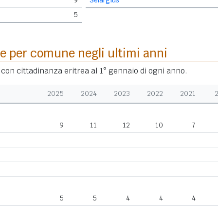
9
Selargius
5
e per comune negli ultimi anni
 con cittadinanza eritrea al 1° gennaio di ogni anno.
2025
2024
2023
2022
2021
9
11
12
10
7
5
5
4
4
4